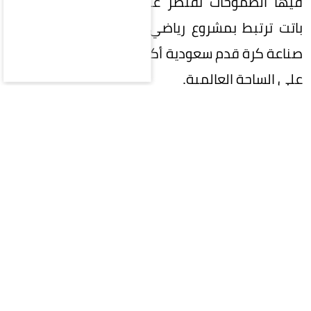
فيها الطموحات تقتصر على تحقيق البطولات، بل
باتت ترتبط بمشروع رياضي وطني كبير، يتطلع إلى
صناعة كرة قدم سعودية أكثر تنافسية وتأثيراً وحضوراً
على الساحة العالمية.
في هذه المرحلة المفصلية، تقع على عاتق
المشاركين في الانتخابات مسؤولية تاريخية تتجاوز
مجرد اختيار اسم لرئاسة الاتحاد؛ فالمطلوب هو اختيار
رئيس قادر على صناعة الفارق، وامتلاك رؤية واضحة،
وإلهام الجماهير واللاعبين والأندية، وتحويل
الطموحات السعودية إلى إنجازات ملموسة.
كرة القدم السعودية اليوم لا تحتاج إلى رئيس يدير