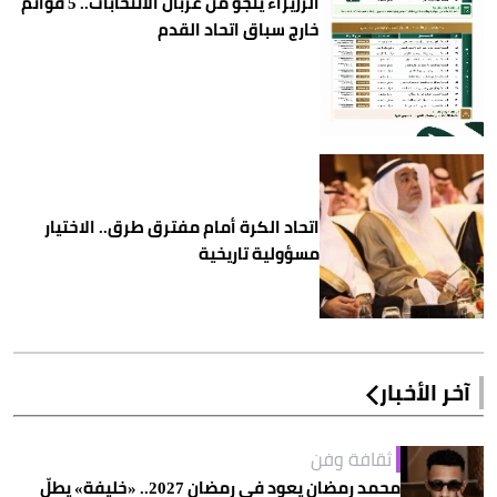
الرزيزاء ينجو من غربال الانتخابات.. 5 قوائم
خارج سباق اتحاد القدم
اتحاد الكرة أمام مفترق طرق.. الاختيار
مسؤولية تاريخية
آخر الأخبار
ثقافة وفن
محمد رمضان يعود في رمضان 2027.. «خليفة» يطلّ