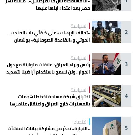
«أنا مسامحاه بس ما يطردنيش».. مسنة تهز
مصر بعد اعتداء ابنها عليها
السياسة
2
«تحالف الإرهاب» على ضفتَي باب المندب..
الحوثي و«القاعدة الصومالية» يوسّعان
دائرة الخطر
السياسة
3
رئيس وزراء العراق: علاقات متوازنة مع دول
الجوار.. ولن نسمح باستخدام أراضينا لتهديد
أمنها
السياسة
4
اختراق شبكة مسلحة تخطط لهجمات
بالمسيّرات خارج العراق واعتقال عناصرها
اقتصاد
5
«التجارة» تحذّر من مشاركة بيانات المنشآت