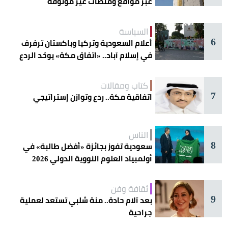
عبر مواقع ومنصات غير موثوقة
السياسة
6
أعلام السعودية وتركيا وباكستان ترفرف
في إسلام آباد.. «اتفاق مكة» يوحّد الردع
كتاب ومقالات
7
اتفاقية مكة.. ردع وتوازن إستراتيجي
الناس
8
سعودية تفوز بجائزة «أفضل طالبة» في
أولمبياد العلوم النووية الدولي 2026
ثقافة وفن
9
بعد آلام حادة.. منة شلبي تستعد لعملية
جراحية