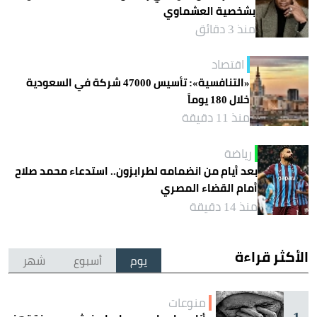
بشخصية العشماوي
منذ 3 دقائق
اقتصاد
«التنافسية»: تأسيس 47000 شركة في السعودية
خلال 180 يوماً
منذ 11 دقيقة
رياضة
بعد أيام من انضمامه لطرابزون.. استدعاء محمد صلاح
أمام القضاء المصري
منذ 14 دقيقة
الأكثر قراءة
يوم
أسبوع
شهر
منوعات
1