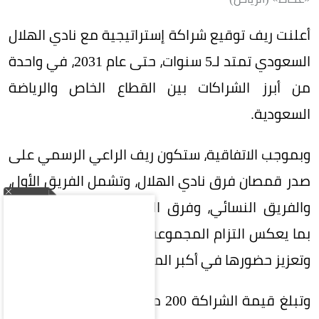
أعلنت ريف توقيع شراكة إستراتيجية مع نادي الهلال
السعودي تمتد لـ5 سنوات، حتى عام 2031، في واحدة
من أبرز الشراكات بين القطاع الخاص والرياضة
السعودية.
وبموجب الاتفاقية، ستكون ريف الراعي الرسمي على
صدر قمصان فرق نادي الهلال، وتشمل الفريق الأول،
والفريق النسائي، وفرق الفئات السنية (الناشئين)،
بما يعكس التزام المجموعة بدعم الرياضة السعودية
وتعزيز حضورها في أكبر المحافل الرياضية.
وتبلغ قيمة الشراكة 200 مليون ريال على 5 سنوات،