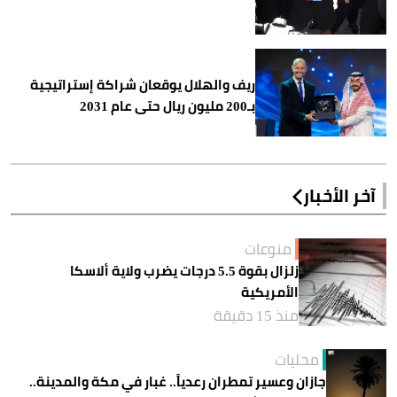
ريف والهلال يوقعان شراكة إستراتيجية
بـ200 مليون ريال حتى عام 2031
آخر الأخبار
منوعات
زلزال بقوة 5.5 درجات يضرب ولاية ألاسكا
الأمريكية
منذ 15 دقيقة
محليات
جازان وعسير تمطران رعدياً.. غبار في مكة والمدينة..