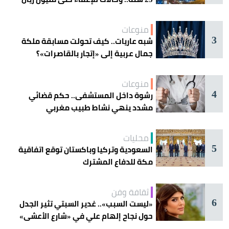
منوعات
3
شبه عاريات.. كيف تحولت مسابقة ملكة
جمال عربية إلى «إتجار بالقاصرات»؟
منوعات
4
رشوة داخل المستشفى.. حكم قضائي
مشدد ينهي نشاط طبيب مغربي
محليات
5
السعودية وتركيا وباكستان توقع اتفاقية
مكة للدفاع المشترك
ثقافة وفن
6
«ليست السبب».. غدير السبتي تثير الجدل
حول نجاح إلهام علي في «شارع الأعشى»