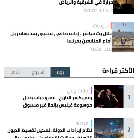
حرارة في الشرقية والرياض
منذ 40 دقيقة
منوعات
خلال بث مباشر.. إدانة صانعي محتوى بعد وفاة رجل
أمام المتابعين بفرنسا
منذ ساعة
الأكثر قراءة
يوم
أسبوع
شهر
ثقافة وفن
1
رقم يكسر التاريخ.. عمرو دياب يدخل
موسوعة غينيس بإنجاز غير مسبوق
اقتصاد
2
نظام إيرادات الدولة: تمكين تقسيط الديون
25 سنة.. وحالات للإعفاء حتى مليون ريال