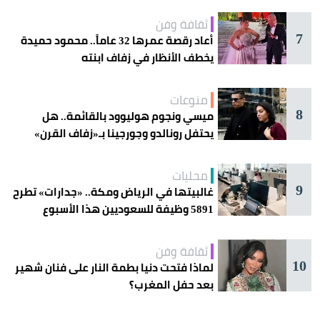
ثقافة وفن
7
أعاد رقصة عمرها 32 عاماً.. محمود حميدة
يخطف الأنظار في زفاف ابنته
منوعات
8
ميسي ونجوم هوليوود بالقائمة.. هل
يحتفل رونالدو وجورجينا بـ«زفاف القرن»
غداً؟
محليات
9
غالبيتها في الرياض ومكة.. «جدارات» تطرح
5891 وظيفة للسعوديين هذا الأسبوع
ثقافة وفن
10
لماذا فتحت دنيا بطمة النار على فنان شهير
بعد حفل المغرب؟