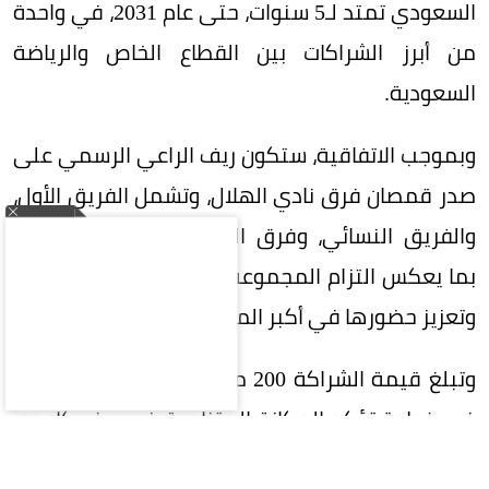
السعودي تمتد لـ5 سنوات، حتى عام 2031، في واحدة
من أبرز الشراكات بين القطاع الخاص والرياضة
السعودية.
وبموجب الاتفاقية، ستكون ريف الراعي الرسمي على
صدر قمصان فرق نادي الهلال، وتشمل الفريق الأول،
والفريق النسائي، وفرق الفئات السنية (الناشئين)،
بما يعكس التزام المجموعة بدعم الرياضة السعودية
وتعزيز حضورها في أكبر المحافل الرياضية.
وتبلغ قيمة الشراكة 200 مليون ريال على 5 سنوات،
في خطوة تؤكد المكانة المتنامية في ريف كإحدى
العلامات التجارية السعودية الرائدة، وسعيها إلى بناء