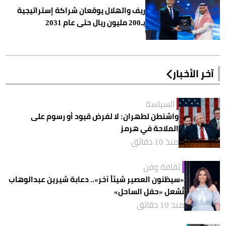
ريف والهلال يوقعان شراكة إستراتيجية
بـ200 مليون ريال حتى عام 2031
آخر الأخبار
السياسة
واشنطن لطهران: لا لفرض قيود أو رسوم على
الملاحة في هرمز
منذ 10 دقائق
ثقافة وفن
«سيظنون العصير شيئاً آخر».. دعابة شيرين عبدالوهاب
تُشعل «حفل الساحل»
منذ 10 دقائق