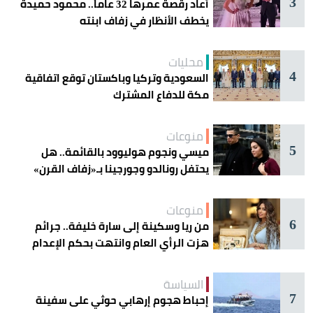
3
أعاد رقصة عمرها 32 عاماً.. محمود حميدة
يخطف الأنظار في زفاف ابنته
محليات
4
السعودية وتركيا وباكستان توقع اتفاقية
مكة للدفاع المشترك
منوعات
5
ميسي ونجوم هوليوود بالقائمة.. هل
يحتفل رونالدو وجورجينا بـ«زفاف القرن»
غداً؟
منوعات
6
من ريا وسكينة إلى سارة خليفة.. جرائم
هزت الرأي العام وانتهت بحكم الإعدام
السياسة
7
إحباط هجوم إرهابي حوثي على سفينة