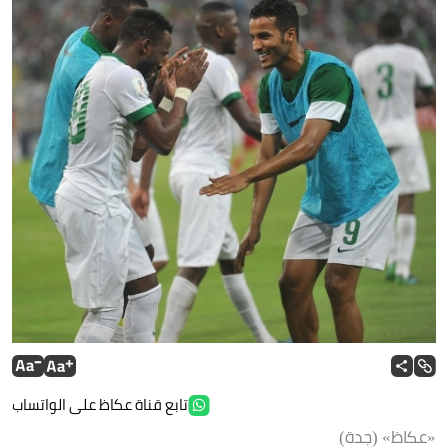
تابع قناة عكاظ على الواتساب
«عكاظ» (جدة)