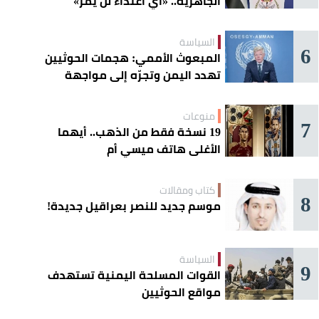
الجاهزية.. «أي اعتداء لن يمر»
السياسة
6
المبعوث الأممي: هجمات الحوثيين
تهدد اليمن وتجرّه إلى مواجهة
إقليمية
منوعات
7
19 نسخة فقط من الذهب.. أيهما
الأغلى هاتف ميسي أم
«كريستيانو»؟
كتاب ومقالات
8
موسم جديد للنصر بعراقيل جديدة!
السياسة
9
القوات المسلحة اليمنية تستهدف
مواقع الحوثيين