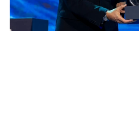
أعلنت ريف توقيع شراكة إستراتيجية مع نادي الهلال السعودي تمتد لـ5 سنوات، حتى عام 2031، في
 السعودية.
على صدر قمصان فرق نادي الهلال، وتشمل الفريق
لناشئين)، بما يعكس التزام المجموعة بدعم الرياضة
.