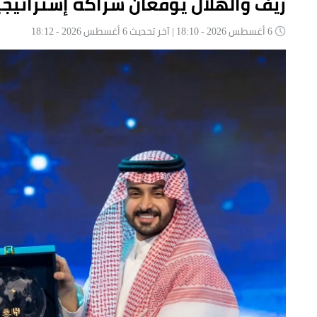
ريف والهلال يوقعان شراكة إستراتيجية بـ200 مليون ريال حتى عا
6 أغسطس 2026 - 18:10 | آخر تحديث 6 أغسطس 2026 - 18:12