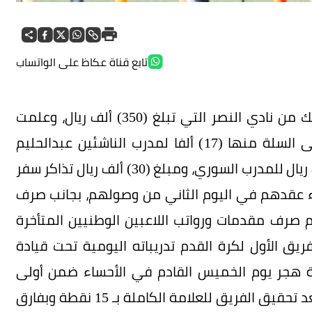
تابع قناة عكاظ على الواتساب
تسلم نادي أحد قيمة إعارة نجم السلة فهد السالك من نادي النصر التي تبلغ (350) ألف ريال، وعلمت
«عكاظ» أن الإدارة صرفت (72) ألف ريال ففط على السلة منها (17) ألفا لمدرب الناشئين عبدالحليم
برقاوي و(15) ألف ريال لمحمد السالك و(ثلاثة) آلاف ريال للمدرب السوري، ومبلغ (30) ألف ريال تذاكر سفر
غاء عقدهم في اليوم الثاني من وصولهم، بجانب صرف
م صرف مقدمات ورواتب اللاعبين الوطنيين المتأخرة
ريق الأول لكرة القدم تدريباته اليومية تحت قيادة
ة هجر يوم الخميس القادم في الأحساء ضمن أولى
لقاءات الجولة السادسة من دوري الدرجة الأولى. بعد تحقيق الفريق للعلامة الكاملة بـ 15 نقطة وبفارق