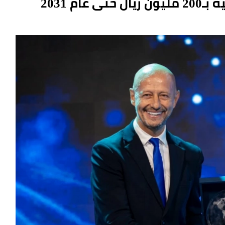
م 2031