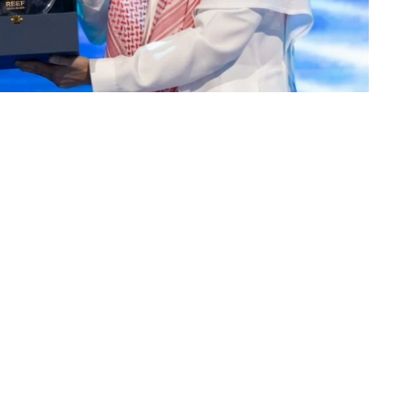
«عكاظ» (الرياض)
واحدة من أبرز الشراكات بين القطاع الخاص والرياضة
وبموجب الاتفاقية، ستكون ريف الراعي الرسمي 
الأول، والفريق النسائي، وفرق الفئات السنية (ا
السعودية وتعزيز حضورها في أكبر المحافل الرياضية