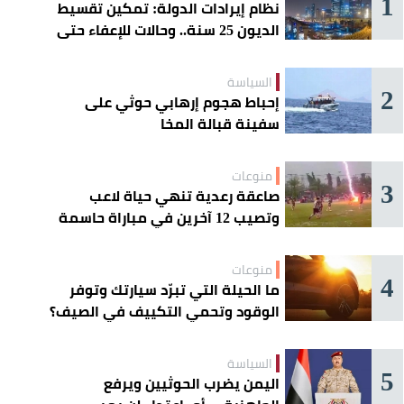
1
نظام إيرادات الدولة: تمكين تقسيط
الديون 25 سنة.. وحالات للإعفاء حتى
مليون ريال
السياسة
2
إحباط هجوم إرهابي حوثي على
سفينة قبالة المخا
منوعات
3
صاعقة رعدية تنهي حياة لاعب
وتصيب 12 آخرين في مباراة حاسمة
منوعات
4
ما الحيلة التي تبرّد سيارتك وتوفر
الوقود وتحمي التكييف في الصيف؟
السياسة
5
اليمن يضرب الحوثيين ويرفع