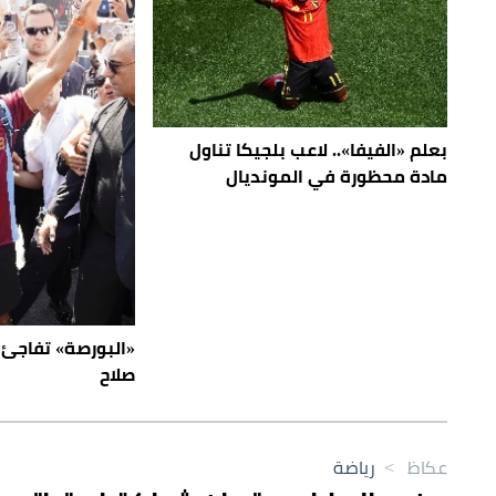
بعلم «الفيفا».. لاعب بلجيكا تناول
مادة محظورة في المونديال
«البورصة» تفاجئ
صلاح
عكاظ
>
رياضة