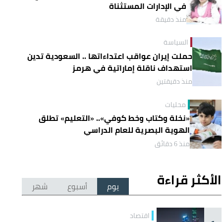
في الإدارات المستثناة
منذ دقيقة
السياسة
حملت إيران عواقب اعتداءاتها .. السعودية تدين
استهداف ناقلة إماراتية في هرمز
منذ دقيقتين
محليات
«نخلة وكتاب وخط كوفي».. «التعليم» تطلق
الهوية البصرية للعام الدراسي
منذ 6 دقائق
الأكثر قراءة
يوم
أسبوع
شهر
اقتصاد