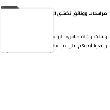
مراسلات ووثائق تكشق الإحداثيات
ونقلت وكالة «تاس» الروسية عن المخترقين بأنهم
وضعوا أيديهم على مراسلات ووثائق تكشف بوضوح
الجهات التي قدمت الإحداثيات الدقيقة للمنشآت
المستهدفة، ومّن حرض أوكرانيا على ممارسة
الإرهاب في مقاطعتي لينينغراد وكالينينغراد.
وأضافوا: «نحن وثقنا بالمستندات أن حلف الناتو يشارك
بشكل مباشر في الضربات على أراضي روسيا، وينخرط