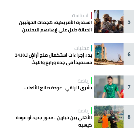
السياسة
5
السفارة الأمريكية: هجمات الحوثيين
الجبانة دليل على إرهابهم لليمنيين
محليات
6
بدء إجراءات استكمال منح أراضٍ لـ2418
مستفيداً في جدة ورابغ والليث
رياضة
7
بشرى للراقي.. عودة صانع الألعاب
رياضة
8
الأهلي بين خيارين.. محور جديد أو عودة
كيسيه