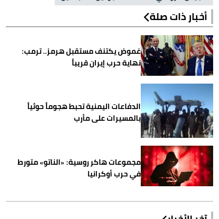
أخبار ذات صلة
غموض يكتنف مستقبل هرمز.. ترمب:
نهاية حرب إيران قريباً
الدفاعات اليمنية تحبط هجوماً حوثياً
بالمسيرات على مأرب
مجموعات هاكر روسية: «الناتو» متورط
في حرب أوكرانيا
آخر الأخبار