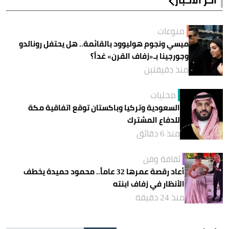
منوعات
ميسي ونجوم هوليوود بالقائمة.. هل يحتفل رونالدو
وجورجينا بـ«زفاف القرن» غداً؟
منذ دقيقتين
محليات
السعودية وتركيا وباكستان توقع اتفاقية مكة
للدفاع المشترك
منذ 6 دقائق
ثقافة وفن
أعاد رقصة عمرها 32 عاماً.. محمود حميدة يخطف
الأنظار في زفاف ابنته
منذ 24 دقيقة