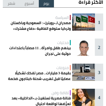
الأكثر قراءة
يوم
أسبوع
شهر
السياسة
1
مصدران لـ«رويترز»: السعودية وباكستان
وتركيا ستوقع اتفاقية «دفاع مشترك»
اليوم في جدة
محليات
2
بينهم طفل وامرأة.. 11 مصاباً باعتداءات
حوثية على نجران
منوعات
3
بقيمة 3 مليارات.. مصر تفكك تشكيلًا
عصابيًا قبل تهريب شحنة كبتاجون ضخمة
ثقافة وفن
4
فنانة مصرية تستغيث بـ«الداخلية» بعد
تعرُّضها لواقعة احتيال