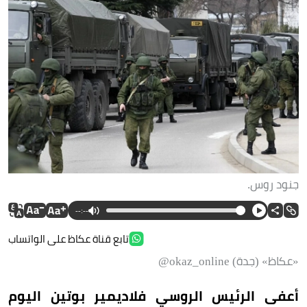
جنود روس.
--:--
تابع قناة عكاظ على الواتساب
«عكاظ» (جدة) okaz_online@
أعفى الرئيس الروسي فلاديمير بوتين اليوم