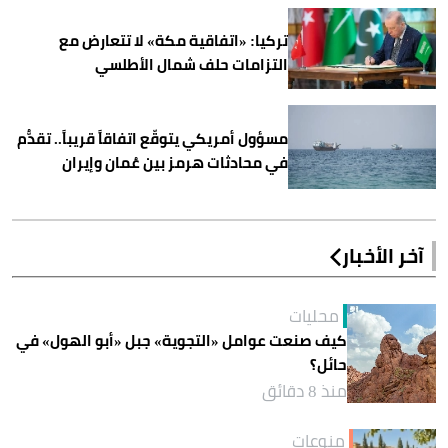
تركيا: «اتفاقية مكة» لا تتعارض مع
التزامات حلف شمال الأطلسي
مسؤول أمريكي يتوقّع اتفاقاً قريباً.. تقدُّم
في محادثات هرمز بين عُمان وإيران
آخر الأخبار
محليات
كيف صنعت عوامل «التجوية» جبل «أبو الهول» في
حائل؟
منذ 8 دقائق
منوعات