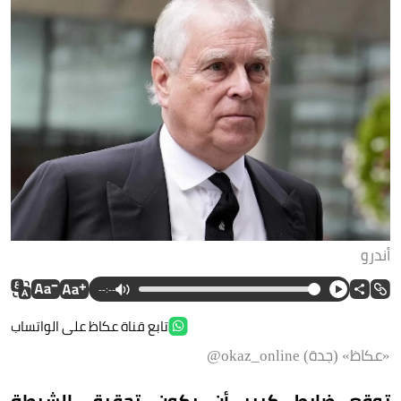
أندرو
--:--
تابع قناة عكاظ على الواتساب
«عكاظ» (جدة) okaz_online@
توقع ضابط كبير أن يكون تحقيق الشرطة