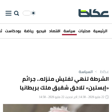
الرئيسية
محليات
سياسة
اقتصاد
فيديو
رياضة
بودكاست
ثق
عكاظ
>
السياسة
الشرطة تنهي تفتيش منزله.. جرائم
«إبستين» تلاحق شقيق ملك بريطانيا
22 مايو 2026 - 14:38 | آخر تحديث 22 مايو 2026 - 14:58