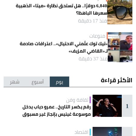
6,840 دولارًا.. هل تستحق نظارة «ميتا» الذهبية
سعرها الباهظ؟
منذ 17 دقيقة
منوعات
«تيك توك علّمني الاحتيال».. اعترافات صادمة
لـ«القاضي المزيف»
منذ 37 دقيقة
الأكثر قراءة
يوم
أسبوع
شهر
ثقافة وفن
1
رقم يكسر التاريخ.. عمرو دياب يدخل
موسوعة غينيس بإنجاز غير مسبوق
اقتصاد