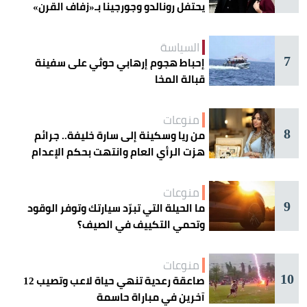
يحتفل رونالدو وجورجينا بـ«زفاف القرن»
غداً؟
السياسة
7
إحباط هجوم إرهابي حوثي على سفينة
قبالة المخا
منوعات
8
من ريا وسكينة إلى سارة خليفة.. جرائم
هزت الرأي العام وانتهت بحكم الإعدام
منوعات
9
ما الحيلة التي تبرّد سيارتك وتوفر الوقود
وتحمي التكييف في الصيف؟
منوعات
10
صاعقة رعدية تنهي حياة لاعب وتصيب 12
آخرين في مباراة حاسمة