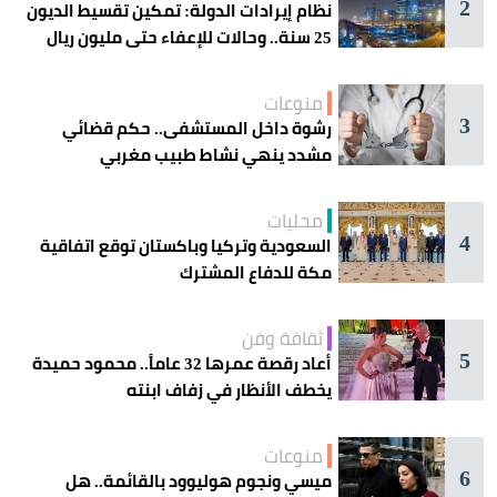
2
نظام إيرادات الدولة: تمكين تقسيط الديون
25 سنة.. وحالات للإعفاء حتى مليون ريال
منوعات
3
رشوة داخل المستشفى.. حكم قضائي
مشدد ينهي نشاط طبيب مغربي
محليات
4
السعودية وتركيا وباكستان توقع اتفاقية
مكة للدفاع المشترك
ثقافة وفن
5
أعاد رقصة عمرها 32 عاماً.. محمود حميدة
يخطف الأنظار في زفاف ابنته
منوعات
6
ميسي ونجوم هوليوود بالقائمة.. هل