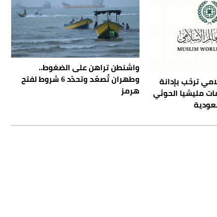
واشنطن تراهن على الضغوط..
وطهران تُصعّد وتحدّد 6 شروط لفتح
امي ترحّب بإدانة
هرمز
ت مليشيا الحوثي
سعودية