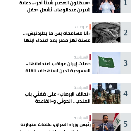
1
«سيظنون العصير شيئاً آخر».. دعابة
شيرين عبدالوهاب تُشعل «حفل
الساحل»
منوعات
2
«أنا مسامحاه بس ما يطردنيش»..
مسنة تهز مصر بعد اعتداء ابنها
عليها
السياسة
3
حملت إيران عواقب اعتداءاتها ..
السعودية تدين استهداف ناقلة
إماراتية في هرمز
السياسة
4
«تحالف الإرهاب» على ضفتَي باب
المندب.. الحوثي و«القاعدة
الصومالية» يوسّعان دائرة الخطر
السياسة
5
رئيس وزراء العراق: علاقات متوازنة