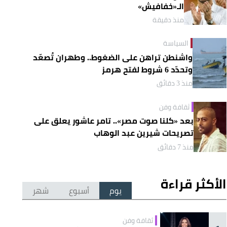
الـ«خفافيش»
منذ دقيقة
السياسة
واشنطن تراهن على الضغوط.. وطهران تُصعّد
وتحدّد 6 شروط لفتح هرمز
منذ 3 دقائق
ثقافة وفن
بعد «كلنا صوت مصر».. تامر عاشور يعلق على
تصريحات شيرين عبد الوهاب
منذ 7 دقائق
الأكثر قراءة
يوم
أسبوع
شهر
ثقافة وفن