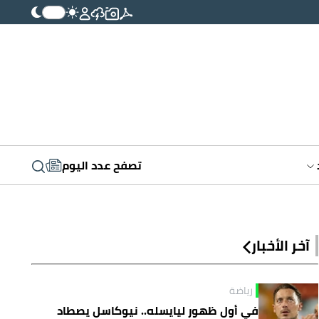
تصفح عدد اليوم
آخر الأخبار
رياضة
في أول ظهور ليايسله.. نيوكاسل يصطاد