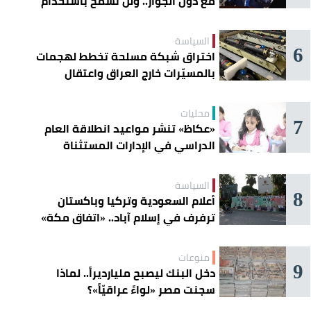
مع دول الجوار.. ولن نسمح باستخدام
أراضينا لتهديد أمنها
السياسة
6
اختراق شبكة مسلحة تخطط لهجمات
بالمسيّرات خارج العراق واعتقال
عناصرها
محليات
7
«عكاظ» تنشر مواعيد انطلاقة العام
الدراسي في الإدارات المستثناة
السياسة
8
أعلام السعودية وتركيا وباكستان
ترفرف في إسلام آباد.. «اتفاق مكة»
يوحّد الردع
منوعات
9
دخل البنك ليصبح مليارديراً.. لماذا
سجنت مصر «لواءً عراقيّاً»؟