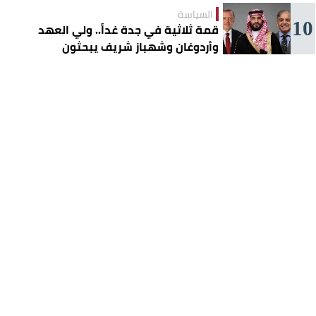
السياسة
10
قمة ثلاثية في جدة غداً.. ولي العهد
وأردوغان وشهباز شريف يبحثون
تعزيز التعاون