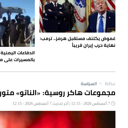
غموض يكتنف مستقبل هرمز.. ترمب:
نهاية حرب إيران قريباً
الدفاعات اليمنية 
بالمسيرات على مأ
عكاظ
>
السياسة
مجموعات هاكر روسية: «الناتو» متور
7 أغسطس 2026 - 12:15 | آخر تحديث 7 أغسطس 2026 - 12:15