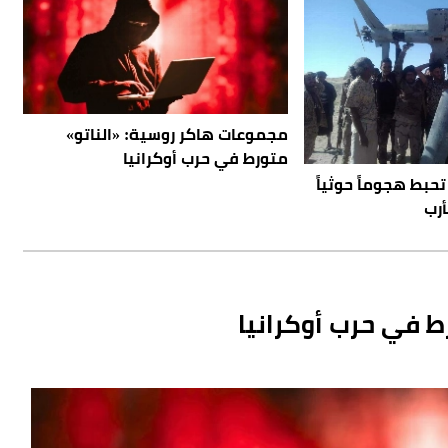
مجموعات هاكر روسية: «الناتو»
متورط في حرب أوكرانيا
تحبط هجوماً حوثياً
رب
ط في حرب أوكرانيا