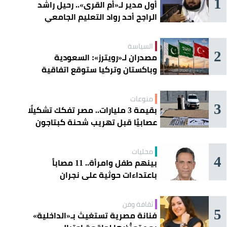
1
أول مدير لـ«أم القرى».. رحيل راشد
الراجح أحد رواد التعليم الجامعي
السياسة
2
مصدران لـ«رويترز»: السعودية
وباكستان وتركيا ستوقع اتفاقية
«دفاع مشترك» اليوم في جدة
منوعات
3
بقيمة 3 مليارات.. مصر تفكك تشكيلًا
عصابيًا قبل تهريب شحنة كبتاجون
ضخمة
محليات
4
بينهم طفل وامرأة.. 11 مصاباً
باعتداءات حوثية على نجران
ثقافة وفن
5
فنانة مصرية تستغيث بـ«الداخلية»