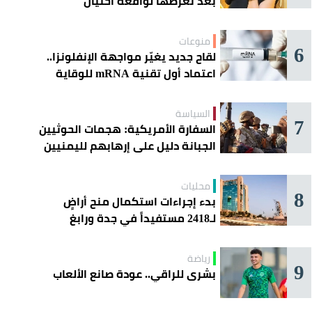
بعد تعرُّضها لواقعة احتيال
منوعات
6
لقاح جديد يغيّر مواجهة الإنفلونزا..
اعتماد أول تقنية mRNA للوقاية
الموسمية
السياسة
7
السفارة الأمريكية: هجمات الحوثيين
الجبانة دليل على إرهابهم لليمنيين
محليات
8
بدء إجراءات استكمال منح أراضٍ
لـ2418 مستفيداً في جدة ورابغ
والليث
رياضة
9
بشرى للراقي.. عودة صانع الألعاب