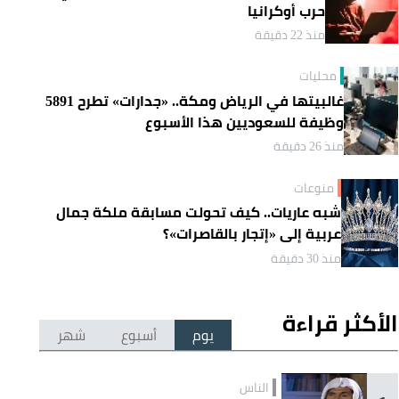
حرب أوكرانيا
منذ 22 دقيقة
محليات
غالبيتها في الرياض ومكة.. «جدارات» تطرح 5891
وظيفة للسعوديين هذا الأسبوع
منذ 26 دقيقة
منوعات
شبه عاريات.. كيف تحولت مسابقة ملكة جمال
عربية إلى «إتجار بالقاصرات»؟
منذ 30 دقيقة
الأكثر قراءة
يوم
أسبوع
شهر
الناس