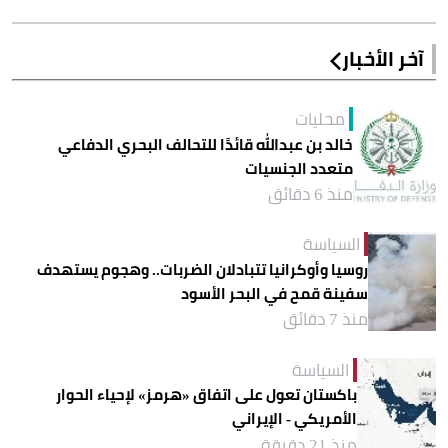
آخر الأخبار
محليات
خالد بن عبدالله قائدًا للتحالف البحري الدفاعي
متعدد الجنسيات
منذ 6 دقائق
السياسة
روسيا وأوكرانيا تتبادلان الضربات.. وهجوم يستهدف
سفينة قمح في البحر الأسود
منذ 7 دقائق
السياسة
باكستان تعول على اتفاق «هرمز» لإحياء الحوار
الأمريكي - الإيراني
منذ 21 دقيقة