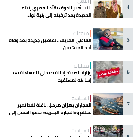
الناس
4
نائب أمير الجوف يقلّد العمري رتبته
الجديدة بعد ترقيته إلى رتبة لواء
منوعات
5
القاضي المزيف.. تفاصيل جديدة بعد وفاة
أحد المتهمين
محليات
6
وزارة الصحة: إحالة صيدلي للمساءلة بعد
إساءته لمستفيد
السياسة
7
انفجاران يهزان هرمز.. ناقلة نفط تعبر
بسلام و«التجارة البحرية» تدعو السفن إلى
الحذر
السياسة
8