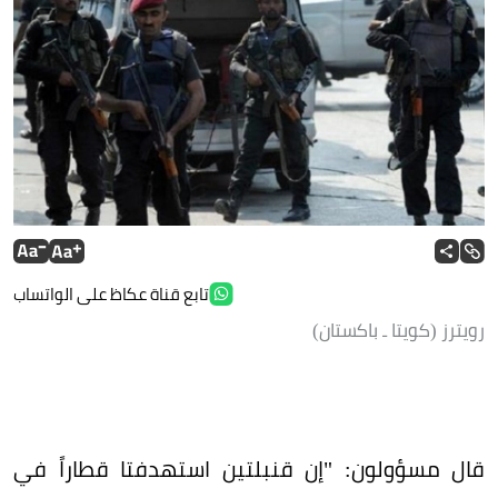
تابع قناة عكاظ على الواتساب
رويترز (كويتا ـ باكستان)
قال مسؤولون: "إن قنبلتين استهدفتا قطاراً في