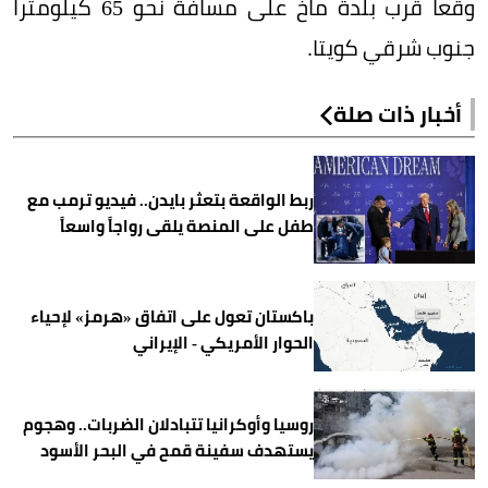
وقعا قرب بلدة ماخ على مسافة نحو 65 كيلومتراً
جنوب شرقي كويتا.
أخبار ذات صلة
ربط الواقعة بتعثر بايدن.. فيديو ترمب مع
طفل على المنصة يلقى رواجاً واسعاً
باكستان تعول على اتفاق «هرمز» لإحياء
الحوار الأمريكي - الإيراني
روسيا وأوكرانيا تتبادلان الضربات.. وهجوم
يستهدف سفينة قمح في البحر الأسود