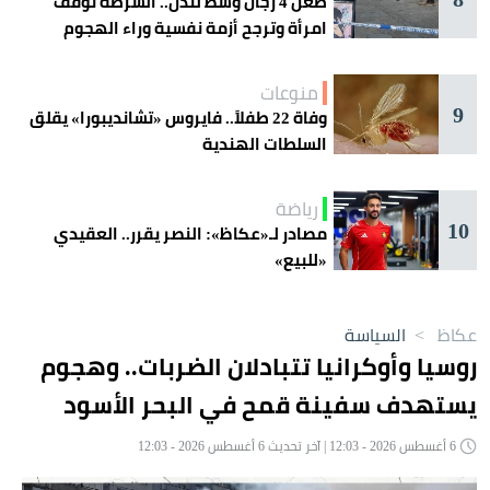
طعن 4 رجال وسط لندن.. الشرطة توقف
امرأة وترجح أزمة نفسية وراء الهجوم
منوعات
9
وفاة 22 طفلاً.. فايروس «تشانديبورا» يقلق
السلطات الهندية
رياضة
10
مصادر لـ«عكاظ»: النصر يقرر.. العقيدي
«للبيع»
عكاظ
>
السياسة
روسيا وأوكرانيا تتبادلان الضربات.. وهجوم
يستهدف سفينة قمح في البحر الأسود
6 أغسطس 2026 - 12:03 | آخر تحديث 6 أغسطس 2026 - 12:03