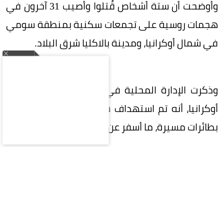
وأوضحت أن ستة أشخاص قُتلوا وأُصيب 31 آخرون في
هجمات روسية على تجمعات سكنية بمنطقة سومي
في شمال أوكرانيا، ومدينة بالاكليا شرق البلاد.
وذكرت الإدارة المحلية في منطقة خيرسون جنوب
أوكرانيا، أنه تم استهداف شاحنة صغيرة في هجوم
بطائرات مسيرة، ما أسفر عن إصابة ستة أشخاص.
بدوره، أكد أوليه كيبر حاكم منطقة أوديسا الأوكرانية
تعرض سفينة ترفع علماً أجنبياً ومحملة بالقمح في
منطقة البحر الأسود لهجوم، مما أسفر عن مقتل أحد