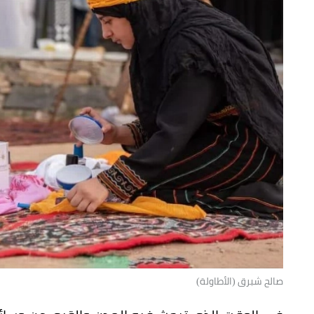
صالح شبرق (الأطاولة)