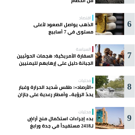
من الحطام
اقتصاد
6
الذهب يواصل الصعود لأعلى
مستوى في 7 أسابيع
السياسة
7
السفارة الأمريكية: هجمات الحوثيين
الجبانة دليل على إرهابهم لليمنيين
محليات
8
«الأرصاد»: طقس شديد الحرارة وغبار
يحدّ الرؤية.. وأمطار رعدية على جازان
وعسير
محليات
9
بدء إجراءات استكمال منح أراضٍ
لـ2418 مستفيداً في جدة ورابغ
والليث