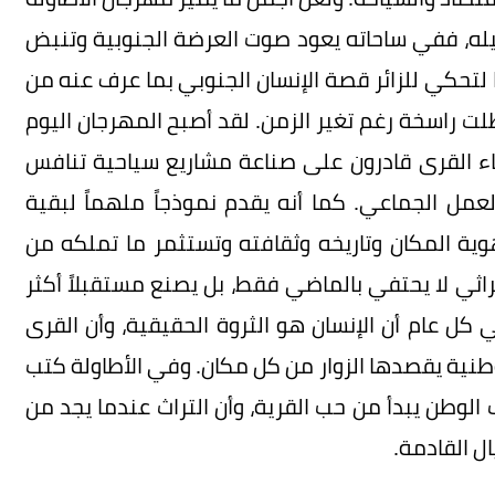
اصيله، ففي ساحاته يعود صوت العرضة الجنوبية وتنبض
بها لتحكي للزائر قصة الإنسان الجنوبي بما عرف عنه من
 راسخة رغم تغير الزمن. لقد أصبح المهرجان اليوم
ء القرى قادرون على صناعة مشاريع سياحية تنافس
لعمل الجماعي. كما أنه يقدم نموذجاً ملهماً لبقية
ية المكان وتاريخه وثقافته وتستثمر ما تملكه من
راثي لا يحتفي بالماضي فقط، بل يصنع مستقبلاً أكثر
 كل عام أن الإنسان هو الثروة الحقيقية، وأن القرى
نية يقصدها الزوار من كل مكان. وفي الأطاولة كتب
ب الوطن يبدأ من حب القرية، وأن التراث عندما يجد من
ل القادمة.