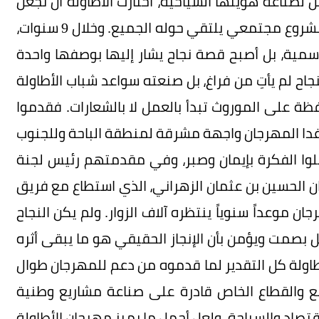
لصناعة هويتها السياحية، اختارت الأطاولة أن تجعل
من تاريخها عنواناً للمستقبل وأن تحول تراثها إلى مشروع مجتمعي يلتقي حوله الجميع. وخلال 9 سنوات،
سمية، بل أصبح قصة نجاح يشار إليها بوصفها واحدة
اح لم يأتِ من فراغ، بل صنعته سواعد شباب الأطاولة
فظة على الموروث تبدأ بالعمل لا بالشعارات. فقدموا
ى غدا المهرجان واجهة مشرقة لمنطقة الباحة وللجنوب
لوا الفكرة بإيمان وصبر، وفي مقدمتهم رئيس لجنة
ان الحسين بن عثمان الزهراني، الذي استطاع مع فريق
ن موعداً سنوياً ينتظره آلاف الزوار. ولم يكن النجاح
بصمت ويؤمن بأن الإنجاز الحقيقي هو ما يبقى أثره
طاولة كل التقدير لما قدموه من دعم للمهرجان طوال
مع والقطاع الخاص قادرة على صناعة مشاريع وطنية
تصاد والسياحة. ولعل أجمل ما يميز مهرجان الأطاولة