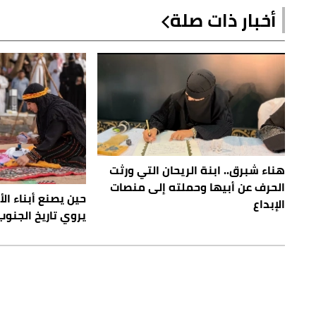
أخبار ذات صلة
هناء شبرق.. ابنة الريحان التي ورثت
الحرف عن أبيها وحملته إلى منصات
حين يصنع أبناء الأ
الإبداع
يروي تاريخ الجنوب