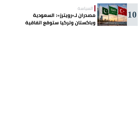
السياسة
10
مصدران لـ«رويترز»: السعودية
وباكستان وتركيا ستوقع اتفاقية
«دفاع مشترك» اليوم في جدة