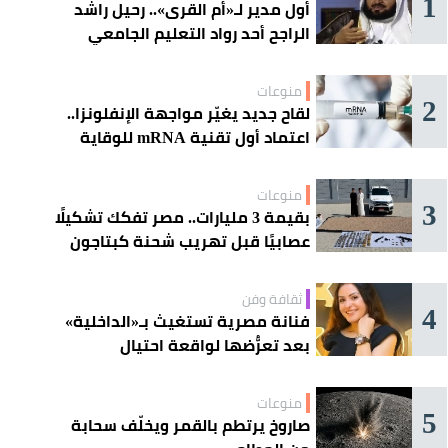
1
أول مدير لـ«أم القرى».. رحيل راشد
الراجح أحد رواد التعليم الجامعي
منوعات
2
لقاح جديد يغيّر مواجهة الإنفلونزا..
اعتماد أول تقنية mRNA للوقاية
الموسمية
منوعات
3
بقيمة 3 مليارات.. مصر تفكك تشكيلًا
عصابيًا قبل تهريب شحنة كبتاجون
ضخمة
ثقافة وفن
4
فنانة مصرية تستغيث بـ«الداخلية»
بعد تعرُّضها لواقعة احتيال
منوعات
5
صاروخ يرتطم بالقمر ويخلّف سحابة