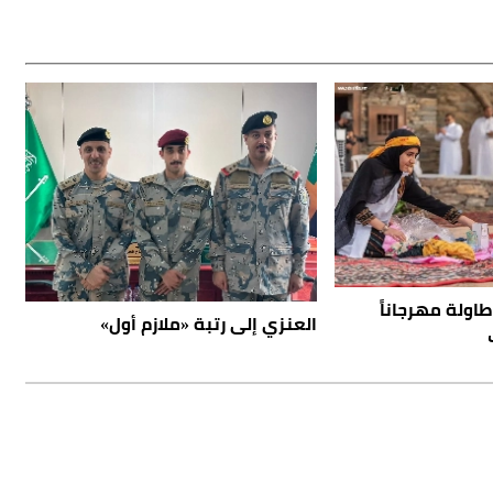
طاولة مهرجاناً
العنزي إلى رتبة «ملازم أول»