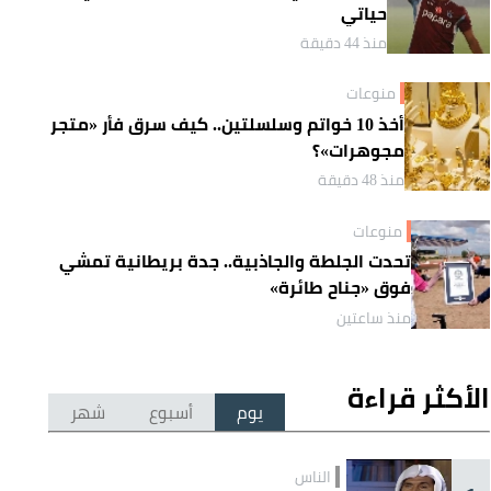
حياتي
منذ 44 دقيقة
منوعات
أخذ 10 خواتم وسلسلتين.. كيف سرق فأر «متجر
مجوهرات»؟
منذ 48 دقيقة
منوعات
تحدت الجلطة والجاذبية.. جدة بريطانية تمشي
فوق «جناح طائرة»
منذ ساعتين
الأكثر قراءة
يوم
أسبوع
شهر
الناس