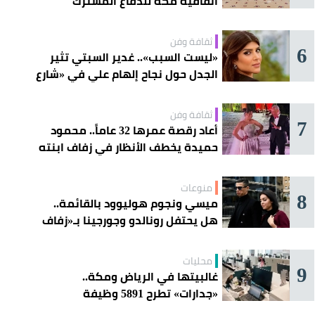
اتفاقية مكة للدفاع المشترك
ثقافة وفن
6
«ليست السبب».. غدير السبتي تثير
الجدل حول نجاح إلهام علي في «شارع
الأعشى»
ثقافة وفن
7
أعاد رقصة عمرها 32 عاماً.. محمود
حميدة يخطف الأنظار في زفاف ابنته
منوعات
8
ميسي ونجوم هوليوود بالقائمة..
هل يحتفل رونالدو وجورجينا بـ«زفاف
القرن» غداً؟
محليات
9
غالبيتها في الرياض ومكة..
«جدارات» تطرح 5891 وظيفة
للسعوديين هذا الأسبوع