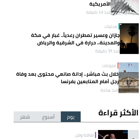
الأمريكية
منذ 14 دقيقة
محليات
جازان وعسير تمطران رعدياً.. غبار في مكة
والمدينة.. حرارة في الشرقية والرياض
منذ 39 دقيقة
منوعات
خلال بث مباشر.. إدانة صانعي محتوى بعد وفاة
رجل أمام المتابعين بفرنسا
منذ ساعة
الأكثر قراءة
يوم
أسبوع
شهر
ثقافة وفن