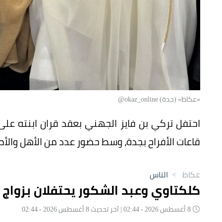
«عكاظ» (جدة) okaz_online@
احتفل تركي بن فايز الجهني بعقد قران ابنته 
قاعات الأفراح بجدة، وسط حضور عدد من الأهل والأص
عكاظ
>
الناس
كلكتاوي وعبد الشكور يحتفلان بزواج
8 أغسطس 2026 - 02:44 | آخر تحديث 8 أغسطس 2026 - 02:44