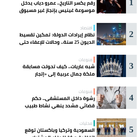
1
رقم يكسر التاريخ.. عمرو دياب يدخل
موسوعة غينيس بإنجاز غير مسبوق
مير مشعل بن عبدالله مواسيا ذوي الشهيد. (عكاظ)
اقتصاد
2
نظام إيرادات الدولة: تمكين تقسيط
الديون 25 سنة.. وحالات للإعفاء حتى
مليون ريال
منوعات
3
شبه عاريات.. كيف تحولت مسابقة
ملكة جمال عربية إلى «إتجار
بالقاصرات»؟
منوعات
4
رشوة داخل المستشفى.. حكم
قضائي مشدد ينهي نشاط طبيب
مغربي
محليات
5
السعودية وتركيا وباكستان توقع