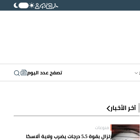
تصفح عدد اليوم
آخر الأخبار
منوعات
زلزال بقوة 5.5 درجات يضرب ولاية ألاسكا