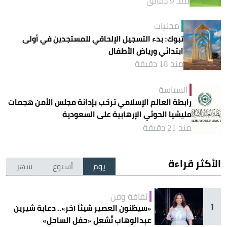
منذ 9 دقائق
محليات
تبوك: بدء التسجيل الإلحاقي للمستجدين في أولى
ابتدائي ورياض الأطفال
منذ 18 دقيقة
السياسة
رابطة العالم الإسلامي ترحّب بإدانة مجلس الأمن هجمات
مليشيا الحوثي الإرهابية على السعودية
منذ 21 دقيقة
الأكثر قراءة
يوم
أسبوع
شهر
ثقافة وفن
1
«سيظنون العصير شيئاً آخر».. دعابة شيرين
عبدالوهاب تُشعل «حفل الساحل»