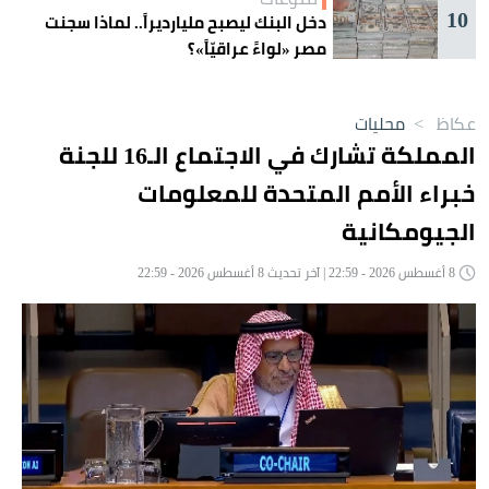
10
دخل البنك ليصبح مليارديراً.. لماذا سجنت
مصر «لواءً عراقيّاً»؟
عكاظ
>
محليات
المملكة تشارك في الاجتماع الـ16 للجنة
خبراء الأمم المتحدة للمعلومات
الجيومكانية
8 أغسطس 2026 - 22:59 | آخر تحديث 8 أغسطس 2026 - 22:59