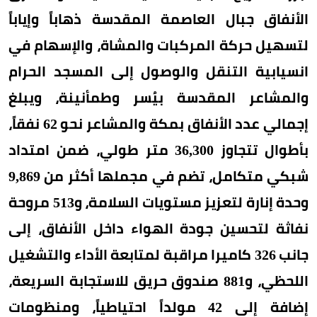
الأنفاق جبال العاصمة المقدسة ذهاباً وإياباً
لتسهيل حركة المركبات والمشاة، والإسهام في
انسيابية التنقل والوصول إلى المسجد الحرام
والمشاعر المقدسة بيُسر وطمأنينة، ويبلغ
إجمالي عدد الأنفاق بمكة والمشاعر نحو 62 نفقاً،
بأطوال تتجاوز 36,300 متر طولي، ضمن امتداد
شبكي متكامل، تضم في مجملها أكثر من 9,869
وحدة إنارة لتعزيز مستويات السلامة، و513 مروحة
نفاثة لتحسين جودة الهواء داخل الأنفاق، إلى
جانب 326 كاميرا مراقبة لمتابعة الأداء والتشغيل
اللحظي، و881 صندوق حريق للاستجابة السريعة،
إضافة إلى 42 مولداً احتياطياً، ومنظومات