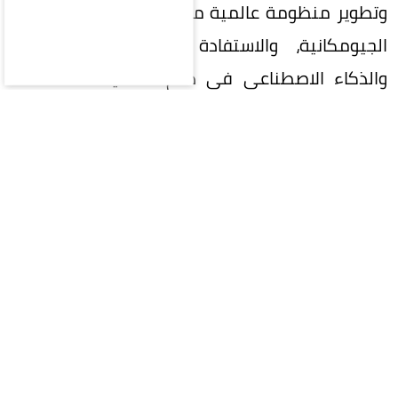
وتطوير منظومة عالمية متكاملة لإدارة المعلومات
الجيومكانية، والاستفادة من التقنيات الحديثة
والذكاء الاصطناعي في دعم التنمية المستدامة
وصناعة القرار.
واستعرضت المملكة خلال الاجتماع جهودها في
تنفيذ إطار الأمم المتحدة المتكامل للمعلومات
الجيومكانية (UN-IGIF)، وتطوير السياسات والأطر
التنظيمية والمعايير الوطنية للبيانات الجيومكانية،
بما يعزز جودتها وتكاملها وقابليتها للتشغيل البيني
وتبادلها بكفاءة.
وتناولت مشاركتها عدداً من الموضوعات المرتبطة