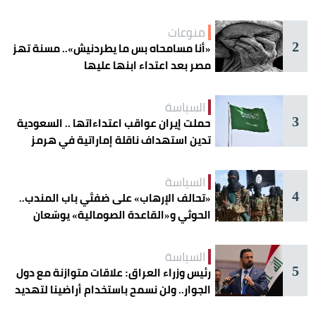
منوعات
2
«أنا مسامحاه بس ما يطردنيش».. مسنة تهز
مصر بعد اعتداء ابنها عليها
السياسة
3
حملت إيران عواقب اعتداءاتها .. السعودية
تدين استهداف ناقلة إماراتية في هرمز
السياسة
4
«تحالف الإرهاب» على ضفتَي باب المندب..
الحوثي و«القاعدة الصومالية» يوسّعان
دائرة الخطر
السياسة
5
رئيس وزراء العراق: علاقات متوازنة مع دول
الجوار.. ولن نسمح باستخدام أراضينا لتهديد
أمنها