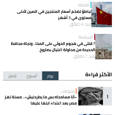
اقتصاد
تباطؤ تضخم أسعار المنتجين في الصين لأدنى
مستوى في 3 أشهر
منذ 6 دقائق
السياسة
7 قتلى في هجوم الحوثي على المخا.. ونجاة محافظ
الحديدة من محاولة اغتيال بصاروخ
منذ 7 دقائق
الأكثر قراءة
يوم
أسبوع
شهر
منوعات
1
«أنا مسامحاه بس ما يطردنيش».. مسنة تهز
مصر بعد اعتداء ابنها عليها