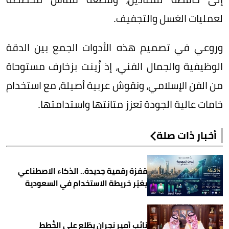
لعمليات الغسل والتجفيف.
وروعي في تصميم هذه الأدوات الجمع بين الدقة
الوظيفية والجمال الفني، إذ زُينت بزخارف مستوحاة
من الفن الإسلامي، ونقوش عربية أصيلة، مع استخدام
خامات عالية الجودة تعزز متانتها واستدامتها.
أخبار ذات صلة
قفزة رقمية جديدة.. الذكاء الاصطناعي
يغيّر خريطة الاستخدام في السعودية
نائب أمير نجران يطّلع على الخُطط