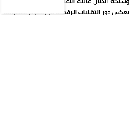
وشبكة اتصال عالية الاعتمادية، في إنجاز نوعي
يعكس دور التقنيات الرقمية في تطوير منظومة
الرعاية الصحية بالمملكة.
ومثلت العملية محطة بارزة في توظيف تقنيات
الاتصال المتقدمة لتمكين إجراء العمليات الجراحية
التخصصية عن بُعد، بما يتيح للمرضى الاستفادة من
الخبرات الطبية المتقدمة دون أن تشكل المسافات
عائقاً أمام حصولهم على الرعاية الصحية. كما عكست
أعلى مستويات التكامل بين الفرق الطبية والفرق
الفنية المتخصصة في الشبكات والبنية التحتية
الرقمية وأنظمة الجراحة الروبوتية، لضمان تنفيذ
العملية بكفاءة ودقة وموثوقية.