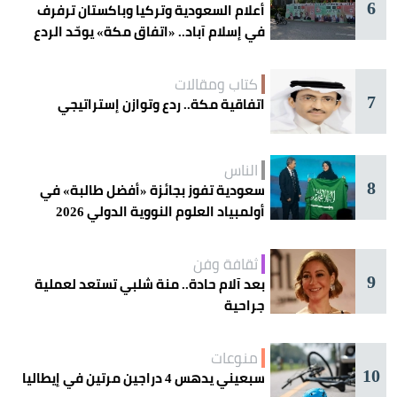
6
أعلام السعودية وتركيا وباكستان ترفرف
في إسلام آباد.. «اتفاق مكة» يوحّد الردع
كتاب ومقالات
7
اتفاقية مكة.. ردع وتوازن إستراتيجي
الناس
8
سعودية تفوز بجائزة «أفضل طالبة» في
أولمبياد العلوم النووية الدولي 2026
ثقافة وفن
9
بعد آلام حادة.. منة شلبي تستعد لعملية
جراحية
منوعات
10
سبعيني يدهس 4 دراجين مرتين في إيطاليا