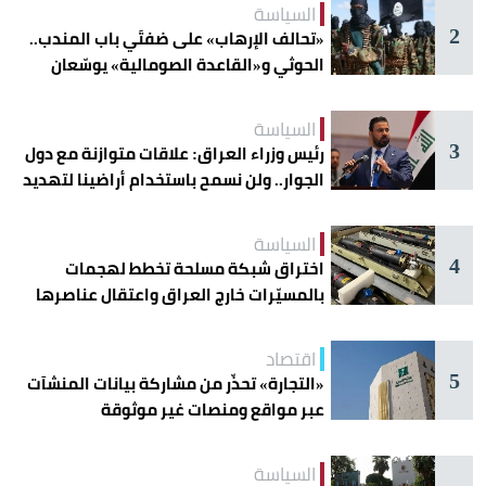
السياسة
2
«تحالف الإرهاب» على ضفتَي باب المندب..
الحوثي و«القاعدة الصومالية» يوسّعان
دائرة الخطر
السياسة
3
رئيس وزراء العراق: علاقات متوازنة مع دول
الجوار.. ولن نسمح باستخدام أراضينا لتهديد
أمنها
السياسة
4
اختراق شبكة مسلحة تخطط لهجمات
بالمسيّرات خارج العراق واعتقال عناصرها
اقتصاد
5
«التجارة» تحذّر من مشاركة بيانات المنشآت
عبر مواقع ومنصات غير موثوقة
السياسة