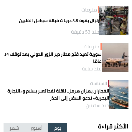
منوعات
زلزال بقوة 5.9 درجات قبالة سواحل الفلبين
منذ 53 دقيقة
منوعات
سورية تعيد فتح مطار دير الزور الدولي بعد توقف 14
عامًا
منذ ساعة
السياسة
انفجاران يهزان هرمز.. ناقلة نفط تعبر بسلام و«التجارة
البحرية» تدعو السفن إلى الحذر
منذ ساعتين
الأكثر قراءة
يوم
أسبوع
شهر