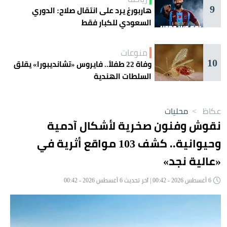
9
هاربورغ يرد على انتقال صلاح: الدوري
السعودي للكبار فقط
منوعات
10
وفاة 22 طفلاً.. فايروس «تشانديبورا» يقلق
السلطات الهندية
عكاظ
>
محليات
نقوش وفنون صخرية لأشكال آدمية
وحيوانية.. كشف 103 مواقع أثرية في
«عالية نجد»
6 أغسطس 2026 - 00:42 | آخر تحديث 6 أغسطس 2026 - 00:42