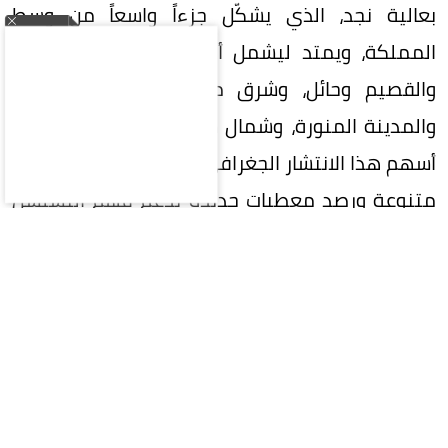
بعالية نجد، الذي يشكّل جزءاً واسعاً من وسط
المملكة، ويمتد ليشمل أجزاءً من مناطق الرياض
والقصيم وحائل، وشرق منطقتي مكة المكرمة
والمدينة المنورة، وشمال شرق منطقة عسير. وقد
أسهم هذا الانتشار الجغرافي في توثيق مواقع أثرية
متنوعة ورصد معطيات جديدة تدعم فهم التسلسل
التاريخي للمنطقة.
وأسفر المشروع، الذي انطلق من محافظة الدوادمي،
عن كشف 103 مواقع أثرية تضم منشآت حجرية،
ونقوشاً كتابية، وفنوناً صخرية لأشكال آدمية
وحيوانية، إضافة إلى أشكال أخرى متنوعة تعكس ثراءً
ثقافياً وبيئياً للموقع، وتنوّعاً في أنماط النشاط