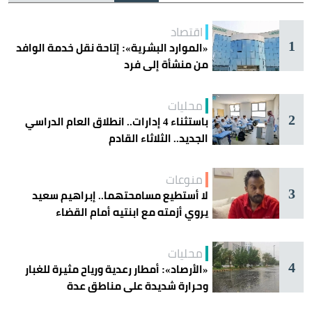
اقتصاد
1
«الموارد البشرية»: إتاحة نقل خدمة الوافد
من منشأة إلى فرد
محليات
2
باستثناء 4 إدارات.. انطلاق العام الدراسي
الجديد.. الثلاثاء القادم
منوعات
3
لا أستطيع مسامحتهما.. إبراهيم سعيد
يروي أزمته مع ابنتيه أمام القضاء
محليات
4
«الأرصاد»: أمطار رعدية ورياح مثيرة للغبار
وحرارة شديدة على مناطق عدة