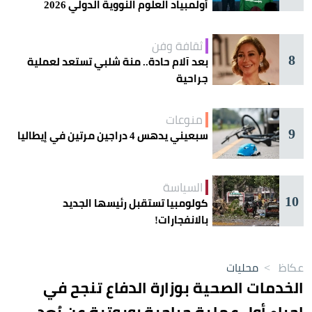
أولمبياد العلوم النووية الدولي 2026
ثقافة وفن
8
بعد آلام حادة.. منة شلبي تستعد لعملية
جراحية
منوعات
9
سبعيني يدهس 4 دراجين مرتين في إيطاليا
السياسة
10
كولومبيا تستقبل رئيسها الجديد
بالانفجارات!
عكاظ
>
محليات
الخدمات الصحية بوزارة الدفاع تنجح في