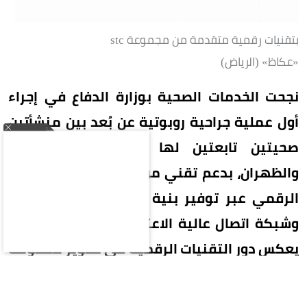
بتقنيات رقمية متقدمة من مجموعة stc
«عكاظ» (الرياض)
نجحت الخدمات الصحية بوزارة الدفاع في إجراء
أول عملية جراحية روبوتية عن بُعد بين منشأتين
صحيتين تابعتين لها في مدينتي الرياض
والظهران، بدعم تقني من مجموعة stc الممكن
الرقمي عبر توفير بنية تحتية رقمية متقدمة
وشبكة اتصال عالية الاعتمادية، في إنجاز نوعي
يعكس دور التقنيات الرقمية في تطوير منظومة
الرعاية الصحية بالمملكة.