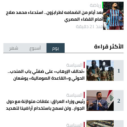
رياضة
بعد أيام من انضمامه لطرابزون.. استدعاء محمد صلاح
أمام القضاء المصري
منذ 21 دقيقة
الأكثر قراءة
يوم
أسبوع
شهر
السياسة
1
«تحالف الإرهاب» على ضفتَي باب المندب..
الحوثي و«القاعدة الصومالية» يوسّعان
دائرة الخطر
السياسة
2
رئيس وزراء العراق: علاقات متوازنة مع دول
الجوار.. ولن نسمح باستخدام أراضينا لتهديد
أمنها
السياسة