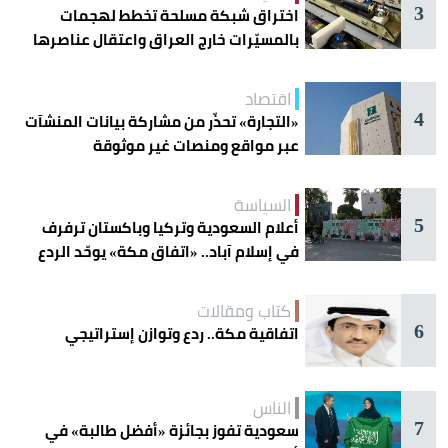
3
اختراق شبكة مسلحة تخطط لهجمات
بالمسيّرات خارج العراق واعتقال عناصرها
اقتصاد
4
«التجارة» تحذّر من مشاركة بيانات المنشآت
عبر مواقع ومنصات غير موثوقة
السياسة
5
أعلام السعودية وتركيا وباكستان ترفرف
في إسلام آباد.. «اتفاق مكة» يوحّد الردع
كتاب ومقالات
6
اتفاقية مكة.. ردع وتوازن إستراتيجي
الناس
7
سعودية تفوز بجائزة «أفضل طالبة» في