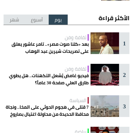
الأكثر قراءة
يوم
أسبوع
شهر
ثقافة وفن
1
بعد «كلنا صوت مصر».. تامر عاشور يعلق
على تصريحات شيرين عبد الوهاب
ثقافة وفن
2
فيديو غامض يُشعل التكهنات.. هل يطوي
طارق العلي صفحة 30 عاماً؟
السياسة
3
7 قتلى في هجوم الحوثي على المخا.. ونجاة
محافظ الحديدة من محاولة اغتيال بصاروخ
رياضة