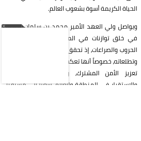
الحياة الكريمة أسوة بشعوب العالم.
ويواصل ولي العهد الأمير محمد بن سلمان نجاحاته
في خلق توازنات في المنطقة التي تعصف بها
الحروب والصراعات، إذ تحقق الاتفاقية كثيراً من آماله
وتطلعاته، خصوصاً أنها تعكس حرص الدول الثلاث على
تعزيز الأمن المشترك، وتحقيق الأمن والسلام
والاستقرار في المنطقة والعالم، سعياً إلى مستقبل
آمن ومزدهر، وتعزيز الردع المشترك ضد أي اعتداء،
وقد نصّت على أن «أي هجوم مسلح على أيٍّ من
الدول الثلاث هو هجوم على الجميع»، كما تُعنى
الاتفاقية بتطوير كافة أوجه التعاون الدفاعي بينها.