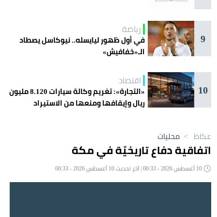
رياضة
9
في أول ظهور ليايسله.. نيوكاسل يصطاد
الـ«خفافيش»
اقتصاد
10
«التجارة»: تغريم وكالة سيارات 8.120 مليون
ريال وإيقافها ومنعها من الاستيراد
عكاظ
>
محليات
اتفاقية دفاع تاريخيّة في مكة
10 أغسطس 2026 - 00:33 | آخر تحديث 10 أغسطس 2026 - 00:33