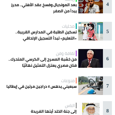
4
بعد المونديال وفسخ عقد الأهلي.. محرز
يبدأ من الصفر
محليات
5
تسكين الطلبة في المدارس القريبة..
«التعليم» تبدأ التسجيل الإلحاقي
للمستجدين
ثقافة وفن
6
من خشبة المسرح إلى الكرسي المتحرك..
فنان مصري يعتزل التمثيل نهائيًا
منوعات
7
سبعيني يدهس 4 دراجين مرتين في إيطاليا
الناس
8
إلى جنة الخلد أيتها الفريدة