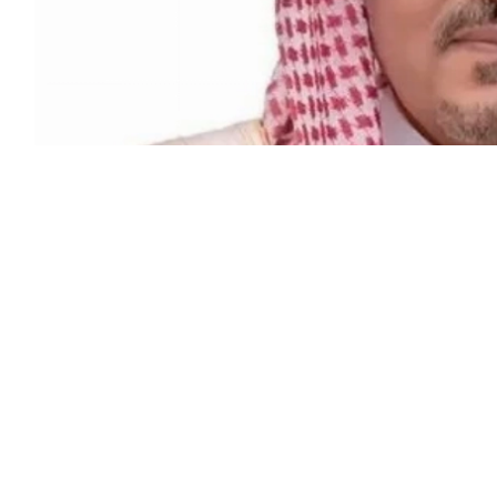
عبدالكريم الخريجي، اتصالاً هاتفياً اليوم،
دارية جيسون إيفانز.