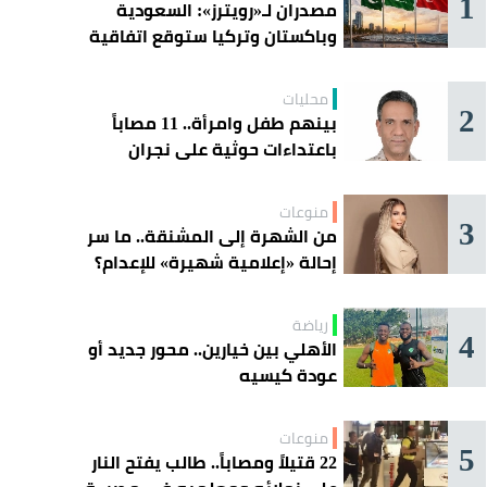
1
مصدران لـ«رويترز»: السعودية
وباكستان وتركيا ستوقع اتفاقية
«دفاع مشترك» اليوم في جدة
محليات
2
بينهم طفل وامرأة.. 11 مصاباً
باعتداءات حوثية على نجران
منوعات
3
من الشهرة إلى المشنقة.. ما سر
إحالة «إعلامية شهيرة» للإعدام؟
رياضة
4
الأهلي بين خيارين.. محور جديد أو
عودة كيسيه
منوعات
5
22 قتيلاً ومصاباً.. طالب يفتح النار