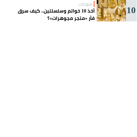
منوعات
10
أخذ 10 خواتم وسلسلتين.. كيف سرق
فأر «متجر مجوهرات»؟