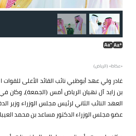
«عكاظ» (الرياض)
ولي العهد وولي ولي العهد أثناء استقبال الشيخ محمد بن زاي
غادر ولي عهد أبوظبي نائب القائد الأعلى للقوات ا
بن زايد آل نهيان الرياض أمس (الجمعة)، وكان في
العهد النائب الثاني لرئيس مجلس الوزراء وزير الدف
عضو مجلس الوزراء الدكتور مساعد بن محمد العيبان