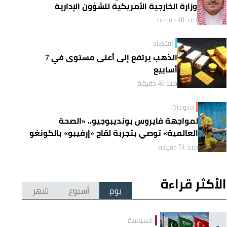
وزارة الخارجية الأمريكية للشؤون الإدارية
منذ 40 دقيقة
اقتصاد
الذهب يرتفع إلى أعلى مستوى في 7
أسابيع
منذ 40 دقيقة
منوعات
لمواجهة فايروس بونديبوجيو.. «الصحة
العالمية» توصي بتجربة لقاح «إرفيبو» بالكونغو
منذ 51 دقيقة
الأكثر قراءة
يوم
أسبوع
شهر
السياسة