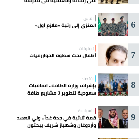
على زملائه ومعلميه في مدرسة
ثانوية
الناس
6
العنزي إلى رتبة «ملازم أول»
تحقيقات
7
أطفال تحت سطوة الخوارزميات
اقتصاد
8
بإشراف وزارة الطاقة.. اتفاقيات
سعودية لتطوير 3 مشاريع طاقة
شمسية في سورية
السياسة
9
قمة ثلاثية في جدة غداً.. ولي العهد
وأردوغان وشهباز شريف يبحثون
تعزيز التعاون