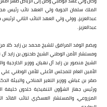
وكان ولي عهد أبوظبي وصل إلى الرياض ظهر أمس 
الملك سلمان الجوية ولي العهد نائب رئيس مجلس
عبدالعزيز، وولي ولي العهد النائب الثاني لرئيس 
عبدالعزيز.
ويضم الوفد المرافق للشيخ محمد بن زايد كلا م
ومستشار الأمن الوطني الشيخ طحنون بن زايد آل ن
الشيخ منصور بن زايد آل نهيان، ووزير الخارجية وال
الأمين العام للمجلس الأعلى للأمن الوطني علي ب
صقر بن غباش، ووزير التغير المناخي والبيئة الدكتو
ورئيس جهاز الشؤون التنفيذية خلدون خليفة ا
المزروعي، والمستشار العسكري لنائب القائد ا
البواردي.