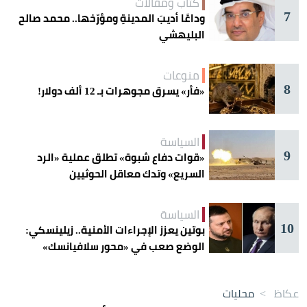
كتاب ومقالات
7
وداعًا أديبَ المدينةِ ومؤرّخها.. محمد صالح
البليهشي
منوعات
8
«فأر» يسرق مجوهرات بـ 12 ألف دولار!
السياسة
9
«قوات دفاع شبوة» تطلق عملية «الرد
السريع» وتدك معاقل الحوثيين
السياسة
10
بوتين يعزز الإجراءات الأمنية.. زيلينسكي:
الوضع صعب في «محور سلافيانسك»
عكاظ
>
محليات