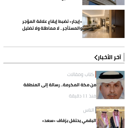
«إيجار» تضبط إيقاع علاقة المؤجر
والمستأجر.. لا مماطلة ولا تضليل
آخر الأخبار
كتاب ومقالات
من مكة المكرمة.. رسالة إلى المنطقة
منذ 11 دقيقة
الناس
البقمي يحتفل بزفاف «سعد»