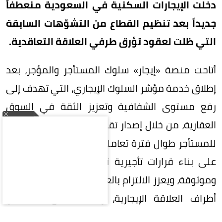
دخلت الإيجارات السكنية في السعودية منعطفاً
جديداً بعد تنظيم القطاع من التشوّهات السابقة
التي ظلت لعقود تؤرق طرفي العلاقة التعاقدية.
أتاحت منصة «إيجار» سلوك المستأجر والمؤجر، بعد
إطلاق خدمة مؤشر السلوك الإيجاري، التي تهدف إلى
رفع مستوى الشفافية وتعزيز الثقة في السوق
العقارية، من خلال إصدار تقرير يوثق السلوك الإيجاري
للمستأجر طوال فترة تعامله عبر الشبكة، بما يساعد
على بناء قرارات تأجيرية تستند إلى بيانات دقيقة
وموثوقة، ويعزز الالتزام بالعقود ويحفظ حقوق جميع
أطراف العلاقة الإيجارية، ويساعد على الحد من
المماطلة والإخلال بالالتزامات التعاقدية، ويرتكز