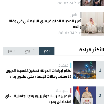
منذ 24 دقيقة
الناس
أمير المدينة المنورة يعزي البليهشي في وفاة
والده
منذ 34 دقيقة
الأكثر قراءة
يوم
أسبوع
شهر
اقتصاد
1
نظام إيرادات الدولة: تمكين تقسيط الديون
25 سنة.. وحالات للإعفاء حتى مليون ريال
السياسة
2
اليمن يضرب الحوثيين ويرفع الجاهزية.. «أي
اعتداء لن يمر»