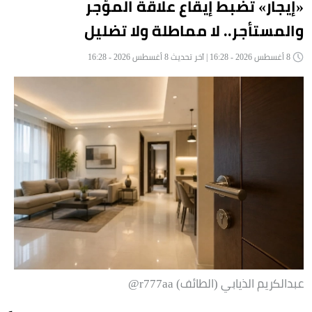
«إيجار» تضبط إيقاع علاقة المؤجر
والمستأجر.. لا مماطلة ولا تضليل
8 أغسطس 2026 - 16:28 | آخر تحديث 8 أغسطس 2026 - 16:28
عبدالكريم الذيابي (الطائف) r777aa@