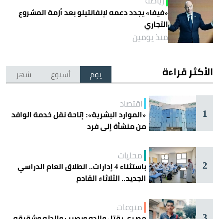
رياضة
«فيفا» يجدد دعمه لإنفانتينو بعد أزمة المشروع
التجاري
منذ يومين
الأكثر قراءة
يوم
أسبوع
شهر
اقتصاد
1
«الموارد البشرية»: إتاحة نقل خدمة الوافد
من منشأة إلى فرد
محليات
2
باستثناء 4 إدارات.. انطلاق العام الدراسي
الجديد.. الثلاثاء القادم
منوعات
3
مصري يقتل والده ويصيب والدته وشقيقه