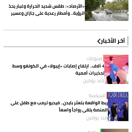
«الأرصاد»: طقس شديد الحرارة وغبار يحدّ
الرؤية.. وأمطار رعدية على جازان وعسير
آخر الأخبار
منوعات
4 آلاف.. ارتفاع إصابات «إيبولا» في الكونغو وسط
تحذيرات أممية
منذ يومين
السياسة
ربط الواقعة بتعثر بايدن.. فيديو ترمب مع طفل على
المنصة يلقى رواجاً واسعاً
منذ يومين