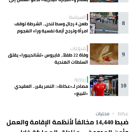
الحذر
السياسة
8
طعن 4 رجال وسط لندن.. الشرطة توقف
امرأة وترجح أزمة نفسية وراء الهجوم
منوعات
9
وفاة 22 طفلاً.. فايروس «تشانديبورا» يقلق
السلطات الهندية
رياضة
10
مصادر لـ«عكاظ»: النصر يقرر.. العقيدي
«للبيع»
عكاظ
>
محليات
ضبط 14,440 مخالفاً لأنظمة الإقامة والعمل