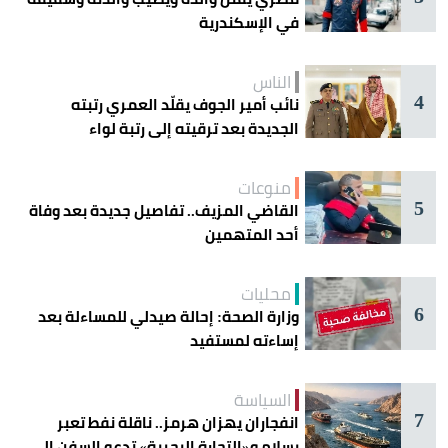
في الإسكندرية
الناس
4
نائب أمير الجوف يقلّد العمري رتبته
الجديدة بعد ترقيته إلى رتبة لواء
منوعات
5
القاضي المزيف.. تفاصيل جديدة بعد وفاة
أحد المتهمين
محليات
6
وزارة الصحة: إحالة صيدلي للمساءلة بعد
إساءته لمستفيد
السياسة
7
انفجاران يهزان هرمز.. ناقلة نفط تعبر
بسلام و«التجارة البحرية» تدعو السفن إلى