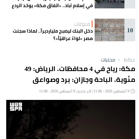
في إسلام آباد.. «اتفاق مكة» يوحّد الردع
منوعات
10
دخل البنك ليصبح مليارديراً.. لماذا سجنت
مصر «لواءً عراقيّاً»؟
عكاظ
>
محليات
مكة: رياح في 4 محافظات. الرياض: 49
مئوية. الباحة وجازان: برد وصواعق
9 أغسطس 2026 - 11:08 | آخر تحديث 9 أغسطس 2026 - 11:08