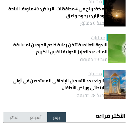
محليات
مكة: رياح في 4 محافظات. الرياض: 49 مئوية. الباحة
وجازان: برد وصواعق
منذ 6 دقائق
محليات
الندوة العالمية تثمّن رعاية خادم الحرمين لمسابقة
الملك عبدالعزيز الدولية للقرآن الكريم
منذ 19 دقيقة
محليات
تبوك: بدء التسجيل الإلحاقي للمستجدين في أولى
ابتدائي ورياض الأطفال
منذ 28 دقيقة
الأكثر قراءة
يوم
أسبوع
شهر