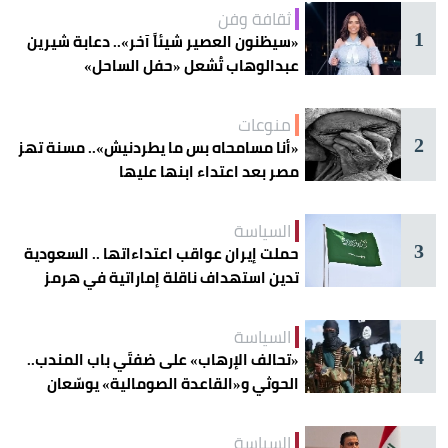
ثقافة وفن
1
«سيظنون العصير شيئاً آخر».. دعابة شيرين
عبدالوهاب تُشعل «حفل الساحل»
منوعات
2
«أنا مسامحاه بس ما يطردنيش».. مسنة تهز
مصر بعد اعتداء ابنها عليها
السياسة
3
حملت إيران عواقب اعتداءاتها .. السعودية
تدين استهداف ناقلة إماراتية في هرمز
السياسة
4
«تحالف الإرهاب» على ضفتَي باب المندب..
الحوثي و«القاعدة الصومالية» يوسّعان
دائرة الخطر
السياسة