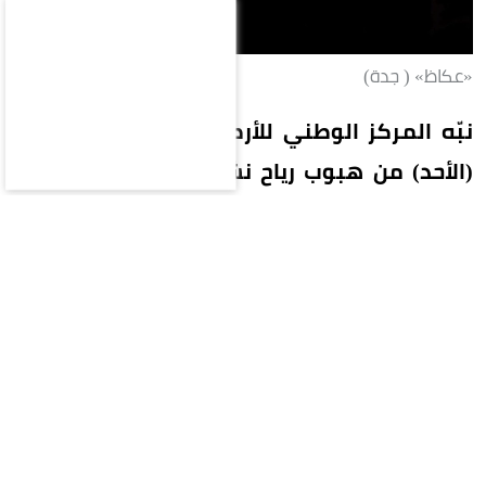
«عكاظ» ( جدة)
نبّه المركز الوطني للأرصاد في تقرير له اليوم
(الأحد) من هبوب رياح نشطة تصل سرعتها إلى
40-49 كم/ساعة، على محافظات بحرة (الشعيبة)
والليث والقنفذة ورابغ، تؤدي إلى تدنٍ في مدى
الرؤية الأفقية. وبيّن المركز أن الحالة تستمر حتى
الساعة السابعة مساءً.
وفي الرياض تتأثر أجزاء من منطقة الرياض بموجة
حارة، وارتفاع في درجات الحرارة تصل ما بين 47-48
درجة مئوية وتشمل الحالة التي تستمر حتى الخامسة