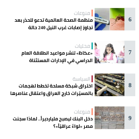
دائرة الخطر
منوعات
6
منظمة الصحة العالمية تدعو للحذر بعد
تجاوز إصابات غرب النيل 240 حالة
محليات
7
«عكاظ» تنشر مواعيد انطلاقة العام
الدراسي في الإدارات المستثناة
السياسة
8
اختراق شبكة مسلحة تخطط لهجمات
بالمسيّرات خارج العراق واعتقال عناصرها
منوعات
9
دخل البنك ليصبح مليارديراً.. لماذا سجنت
مصر «لواءً عراقيّاً»؟