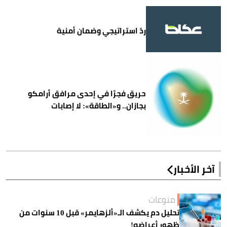
ردّ استراتيجي وضمان أمنية
حريق فجرًا في إحدى مرافق أرامكو
بجازان.. و«الطاقة»: لا إصابات
آخر الأخبار
منوعات
تحليل دم يكشف الـ«ألزهايمر» قبل 10 سنوات من
ظهور أعراضه!