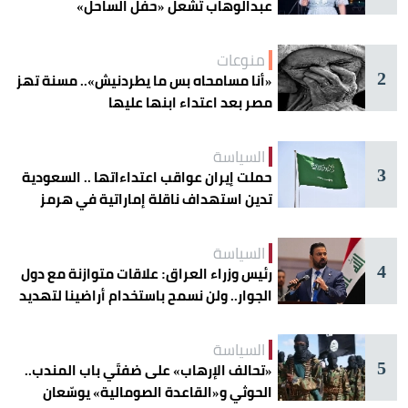
عبدالوهاب تُشعل «حفل الساحل»
منوعات
2
«أنا مسامحاه بس ما يطردنيش».. مسنة تهز
مصر بعد اعتداء ابنها عليها
السياسة
3
حملت إيران عواقب اعتداءاتها .. السعودية
تدين استهداف ناقلة إماراتية في هرمز
السياسة
4
رئيس وزراء العراق: علاقات متوازنة مع دول
الجوار.. ولن نسمح باستخدام أراضينا لتهديد
أمنها
السياسة
5
«تحالف الإرهاب» على ضفتَي باب المندب..
الحوثي و«القاعدة الصومالية» يوسّعان