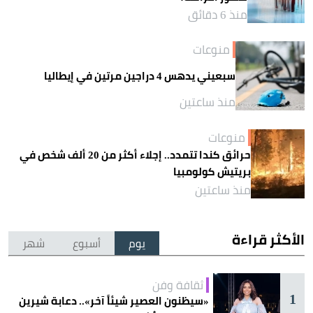
منذ 6 دقائق
منوعات
سبعيني يدهس 4 دراجين مرتين في إيطاليا
منذ ساعتين
منوعات
حرائق كندا تتمدد.. إجلاء أكثر من 20 ألف شخص في
بريتيش كولومبيا
منذ ساعتين
الأكثر قراءة
يوم
أسبوع
شهر
ثقافة وفن
1
«سيظنون العصير شيئاً آخر».. دعابة شيرين