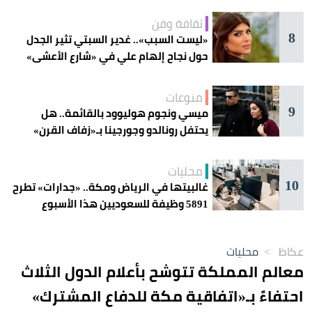
ثقافة وفن
8
«ليست السبب».. غدير السبتي تثير الجدل
حول نجاح إلهام علي في «شارع الأعشى»
منوعات
9
ميسي ونجوم هوليوود بالقائمة.. هل
يحتفل رونالدو وجورجينا بـ«زفاف القرن»
غداً؟
محليات
10
غالبيتها في الرياض ومكة.. «جدارات» تطرح
5891 وظيفة للسعوديين هذا الأسبوع
عكاظ
>
محليات
معالم المملكة تتوشح بأعلام الدول الثلاث
احتفاءً بـ«اتفاقية مكة للدفاع المشترك»