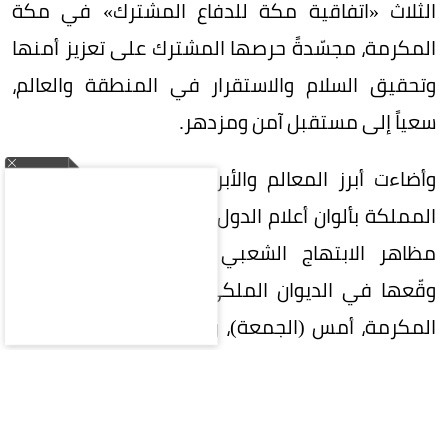
الثلاث «اتفاقية مكة للدفاع المشترك» في مكة
المكرمة، مجسّدةً حرصها المشترك على تعزيز أمنها
وتحقيق السلام والاستقرار في المنطقة والعالم،
سعياً إلى مستقبل آمن ومزدهر.
وأضاءت أبرز المعالم والأبراج في عدد من مناطق
المملكة بألوان أعلام الدول الثلاث، في مشهد واكب
مظاهر الابتهاج الشعبي بتوقيع الاتفاقية التي
وقّعها في الديوان الملكي بقصر الصفا في مكة
المكرمة، أمس (الجمعة)، ولي العهد رئيس مجلس
الوزراء الأمير محمد بن سلمان بن عبدالعزيز، والرئيس
التركي رجب طيب أردوغان، ورئيس وزراء باكستان
محمد شهباز شريف.