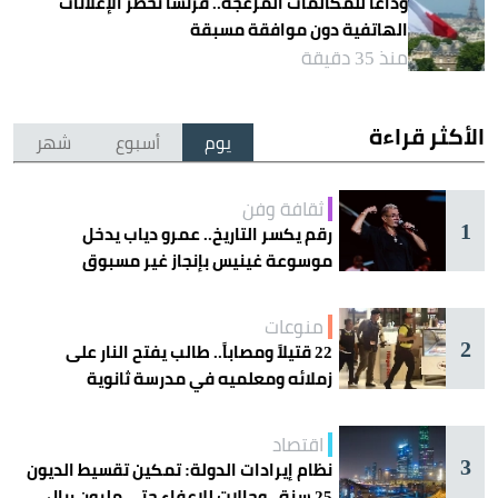
وداعًا للمكالمات المزعجة.. فرنسا تحظر الإعلانات
الهاتفية دون موافقة مسبقة
منذ 35 دقيقة
الأكثر قراءة
يوم
أسبوع
شهر
ثقافة وفن
1
رقم يكسر التاريخ.. عمرو دياب يدخل
موسوعة غينيس بإنجاز غير مسبوق
منوعات
2
22 قتيلاً ومصاباً.. طالب يفتح النار على
زملائه ومعلميه في مدرسة ثانوية
اقتصاد
3
نظام إيرادات الدولة: تمكين تقسيط الديون
25 سنة.. وحالات للإعفاء حتى مليون ريال