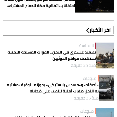
احتفاءً بـ«اتفاقية مكة للدفاع المشترك»
آخر الأخبار
السياسة
تصعيد عسكري في اليمن.. القوات المسلحة اليمنية
تستهدف مواقع الحوثيين
منذ 25 دقيقة
منوعات
«أصفاد» و«مسدس بلاستيكي» بحوزته.. توقيف مشتبه
به انتحل صفات أمنية للنصب على ضحاياه
منذ 35 دقيقة
منوعات