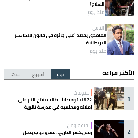
السلاح؟
منذ يوم
الناس
الغامدي يحصد أعلى جائزة في قانون لانكاستر
البريطانية
منذ يوم
الأكثر قراءة
يوم
أسبوع
شهر
منوعات
1
22 قتيلاً ومصاباً.. طالب يفتح النار على
زملائه ومعلميه في مدرسة ثانوية
ثقافة وفن
2
رقم يكسر التاريخ.. عمرو دياب يدخل