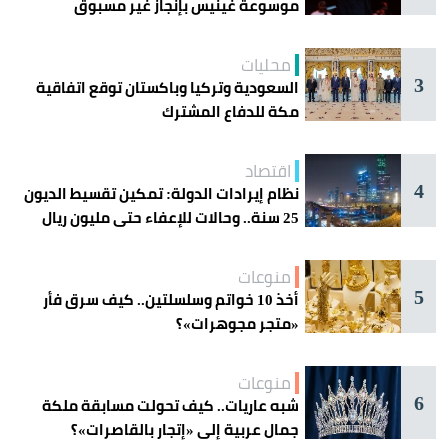
موسوعة غينيس بإنجاز غير مسبوق
محليات
3
السعودية وتركيا وباكستان توقع اتفاقية
مكة للدفاع المشترك
اقتصاد
4
نظام إيرادات الدولة: تمكين تقسيط الديون
25 سنة.. وحالات للإعفاء حتى مليون ريال
منوعات
5
أخذ 10 خواتم وسلسلتين.. كيف سرق فأر
«متجر مجوهرات»؟
منوعات
6
شبه عاريات.. كيف تحولت مسابقة ملكة
جمال عربية إلى «إتجار بالقاصرات»؟