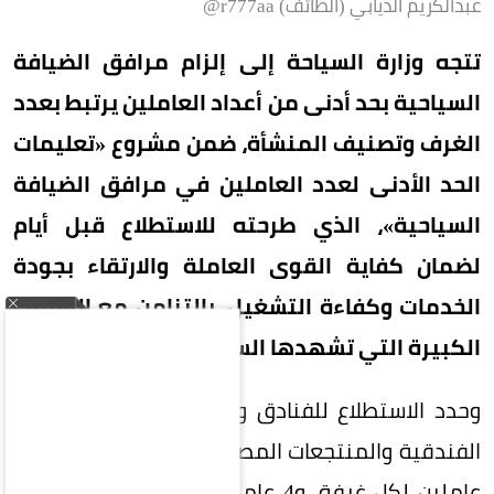
عبدالكريم الذيابي (الطائف) r777aa@
تتجه وزارة السياحة إلى إلزام مرافق الضيافة
السياحية بحد أدنى من أعداد العاملين يرتبط بعدد
الغرف وتصنيف المنشأة، ضمن مشروع «تعليمات
الحد الأدنى لعدد العاملين في مرافق الضيافة
السياحية»، الذي طرحته للاستطلاع قبل أيام
لضمان كفاية القوى العاملة والارتقاء بجودة
الخدمات وكفاءة التشغيل، بالتزامن مع القفزات
الكبيرة التي تشهدها السياحة السعودية.
وحدد الاستطلاع للفنادق والفلل الفندقية والشقق
الفندقية والمنتجعات المصنفة خمس نجوم فاخرة 3
عاملين لكل غرفة، و4 عاملين لكل 5 غرف في فئة