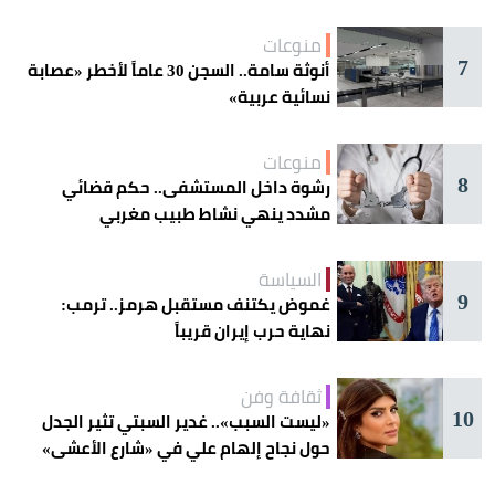
منوعات
7
أنوثة سامة.. السجن 30 عاماً لأخطر «عصابة
نسائية عربية»
منوعات
8
رشوة داخل المستشفى.. حكم قضائي
مشدد ينهي نشاط طبيب مغربي
السياسة
9
غموض يكتنف مستقبل هرمز.. ترمب:
نهاية حرب إيران قريباً
ثقافة وفن
10
«ليست السبب».. غدير السبتي تثير الجدل
حول نجاح إلهام علي في «شارع الأعشى»