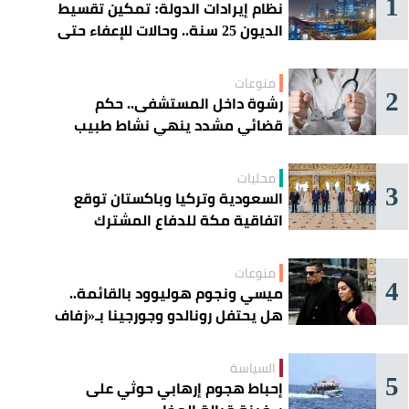
1
نظام إيرادات الدولة: تمكين تقسيط
الديون 25 سنة.. وحالات للإعفاء حتى
مليون ريال
منوعات
2
رشوة داخل المستشفى.. حكم
قضائي مشدد ينهي نشاط طبيب
مغربي
محليات
3
السعودية وتركيا وباكستان توقع
اتفاقية مكة للدفاع المشترك
منوعات
4
ميسي ونجوم هوليوود بالقائمة..
هل يحتفل رونالدو وجورجينا بـ«زفاف
القرن» غداً؟
السياسة
5
إحباط هجوم إرهابي حوثي على