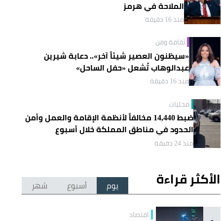
الملاحة في هرمز
منذ 16 دقيقة
ثقافة وفن
«سيظنون العصير شيئاً آخر».. دعابة شيرين
عبدالوهاب تُشعل «حفل الساحل»
منذ 16 دقيقة
محليات
ضبط 14,440 مخالفاً لأنظمة الإقامة والعمل وأمن
الحدود في مناطق المملكة خلال أسبوع
منذ 24 دقيقة
الأكثر قراءة
يوم
أسبوع
شهر
اقتصاد