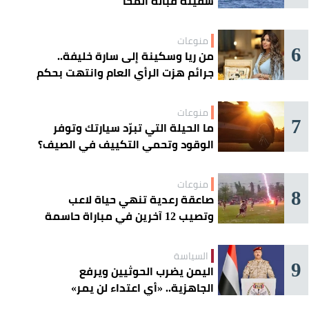
سفينة قبالة المخا
منوعات
6
من ريا وسكينة إلى سارة خليفة..
جرائم هزت الرأي العام وانتهت بحكم
الإعدام
منوعات
7
ما الحيلة التي تبرّد سيارتك وتوفر
الوقود وتحمي التكييف في الصيف؟
منوعات
8
صاعقة رعدية تنهي حياة لاعب
وتصيب 12 آخرين في مباراة حاسمة
السياسة
9
اليمن يضرب الحوثيين ويرفع
الجاهزية.. «أي اعتداء لن يمر»