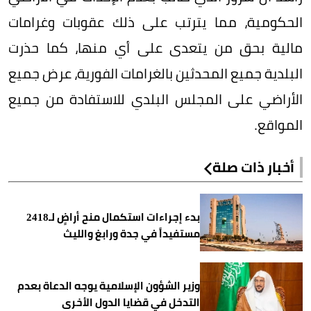
الحكومية، مما يترتب على ذلك عقوبات وغرامات
مالية بحق من يتعدى على أي منها، كما حذرت
البلدية جميع المحدثين بالغرامات الفورية، عرض جميع
الأراضي على المجلس البلدي للاستفادة من جميع
المواقع.
أخبار ذات صلة
بدء إجراءات استكمال منح أراضٍ لـ2418
مستفيداً في جدة ورابغ والليث
وزير الشؤون الإسلامية يوجه الدعاة بعدم
التدخل في قضايا الدول الأخرى