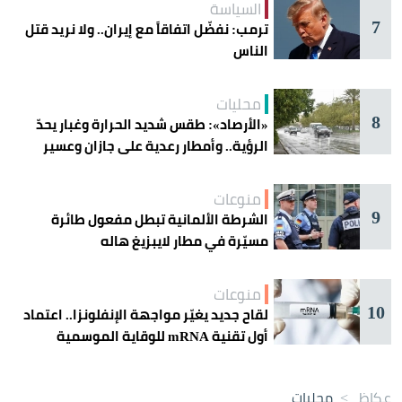
السياسة
7
ترمب: نفضّل اتفاقاً مع إيران.. ولا نريد قتل
الناس
محليات
8
«الأرصاد»: طقس شديد الحرارة وغبار يحدّ
الرؤية.. وأمطار رعدية على جازان وعسير
منوعات
9
الشرطة الألمانية تبطل مفعول طائرة
مسيّرة في مطار لايبزيغ هاله
منوعات
10
لقاح جديد يغيّر مواجهة الإنفلونزا.. اعتماد
أول تقنية mRNA للوقاية الموسمية
عكاظ
>
محليات