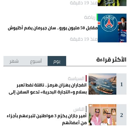
منذ 19 دقيقة
رياضة
مقابل 50 مليون يورو.. سان جيرمان يضم أكليوش
منذ 19 دقيقة
الأكثر قراءة
يوم
أسبوع
شهر
السياسة
1
انفجاران يهزان هرمز.. ناقلة نفط تعبر
بسلام و«التجارة البحرية» تدعو السفن إلى
الحذر
الناس
2
أمير جازان يكرّم 3 مواطنين لتبرعهم بأجزاء
من أعضائهم