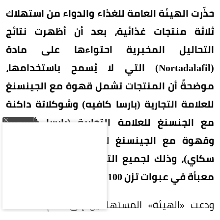
حذّرت الهيئة العامة للغذاء والدواء من استهلاك
ثلاثة منتجات غذائية، بعد أن أظهرت نتائج
التحاليل المخبرية احتواءها على مادة
(Nortadalafil) التي لا يُسمح باستخدامها،
موضحةً أن المنتجات تشمل قهوة مع الجينسنغ
للعلامة التجارية (بارسا كافيه) وشوكلاتة داكنة
مع الجنسنغ للعلامة التجارية (بارسا شوكو)،
وقهوة مع الجينسنغ للعلامة التجارية (بنتان
سكاي)، وذلك لجميع التشغيلات، وهي منتجات
معبأة في عبوات تزن 100 جرام على هيئة أظرف.
ودعت «الهيئة» المستهلكين إلى عدم استهلاك