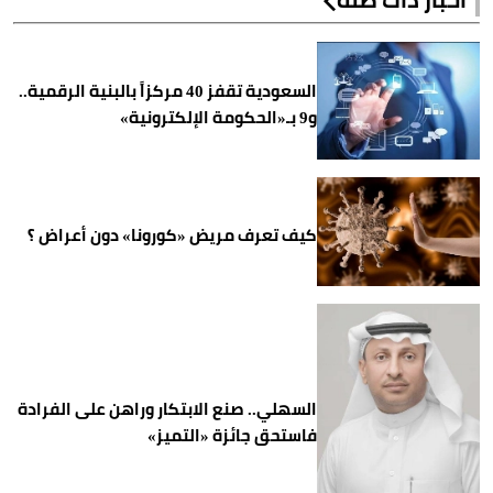
السعودية تقفز 40 مركزاً بالبنية الرقمية..
و9 بـ«الحكومة الإلكترونية»
كيف تعرف مريض «كورونا» دون أعراض ؟
السهلي.. صنع الابتكار وراهن على الفرادة
فاستحق جائزة «التميز»