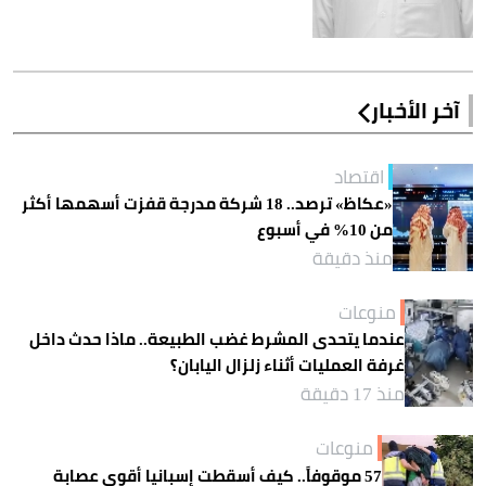
آخر الأخبار
اقتصاد
«عكاظ» ترصد.. 18 شركة مدرجة قفزت أسهمها أكثر
من 10% في أسبوع
منذ دقيقة
منوعات
عندما يتحدى المشرط غضب الطبيعة.. ماذا حدث داخل
غرفة العمليات أثناء زلزال اليابان؟
منذ 17 دقيقة
منوعات
57 موقوفاً.. كيف أسقطت إسبانيا أقوى عصابة