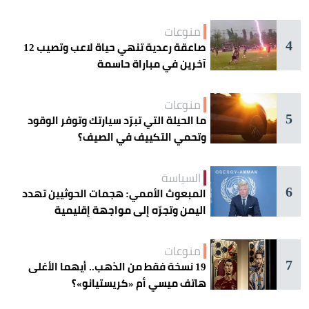
منوعات
4
صاعقة رعدية تنهي حياة لاعب وتصيب 12
آخرين في مباراة حاسمة
منوعات
5
ما الحيلة التي تبرّد سيارتك وتوفر الوقود
وتحمي التكييف في الصيف؟
السياسة
6
المبعوث الأممي: هجمات الحوثيين تهدد
اليمن وتجرّه إلى مواجهة إقليمية
منوعات
7
19 نسخة فقط من الذهب.. أيهما الأغلى
هاتف ميسي أم «كريستيانو»؟