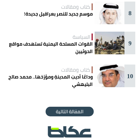
كتاب ومقالات
8
موسم جديد للنصر بعراقيل جديدة!
السياسة
9
القوات المسلحة اليمنية تستهدف مواقع
الحوثيين
كتاب ومقالات
10
وداعًا أديبَ المدينةِ ومؤرّخها.. محمد صالح
البليهشي
المقالة التالية