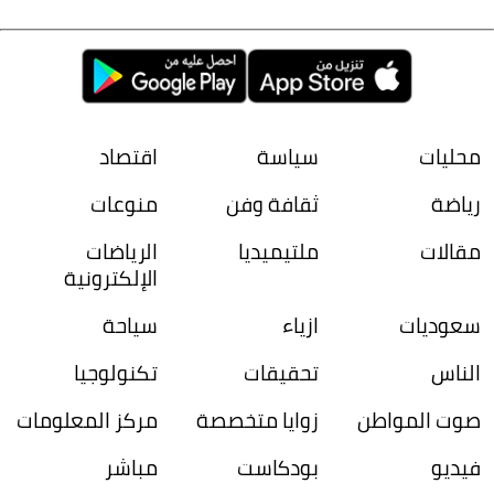
محليات
سياسة
اقتصاد
رياضة
ثقافة وفن
منوعات
مقالات
ملتيميديا
الرياضات
الإلكترونية
سعوديات
ازياء
سياحة
الناس
تحقيقات
تكنولوجيا
صوت المواطن
زوايا متخصصة
مركز المعلومات
فيديو
بودكاست
مباشر