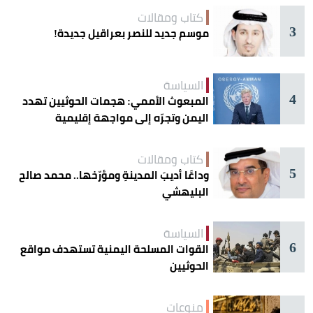
كتاب ومقالات
3
موسم جديد للنصر بعراقيل جديدة!
السياسة
4
المبعوث الأممي: هجمات الحوثيين تهدد
اليمن وتجرّه إلى مواجهة إقليمية
كتاب ومقالات
5
وداعًا أديبَ المدينةِ ومؤرّخها.. محمد صالح
البليهشي
السياسة
6
القوات المسلحة اليمنية تستهدف مواقع
الحوثيين
منوعات