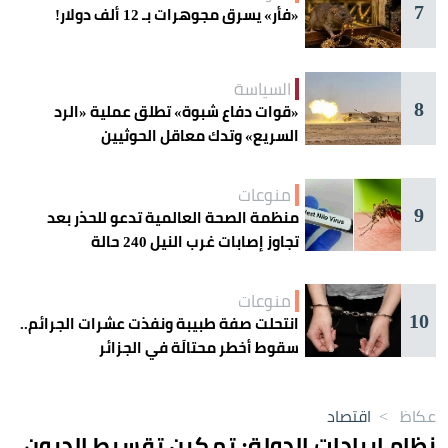
7
«فأر» يسرق مجوهرات بـ 12 ألف دولار!
السياسة
8
«قوات دفاع شبوة» تطلق عملية «الرد
السريع» وتدك معاقل الحوثيين
منوعات
9
منظمة الصحة العالمية تدعو للحذر بعد
تجاوز إصابات غرب النيل 240 حالة
منوعات
10
انتحلت صفة طبيبة ونفذت عشرات الجرائم..
سقوط أخطر محتالَة في الجزائر
عكاظ
>
اقتصاد
نظام إيرادات الدولة: تمكين تقسيط الديون