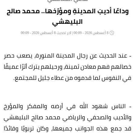
وداعًا أديبَ المدينةِ ومؤرّخها.. محمد صالح
البليهشي
8 أغسطس 2026 - 00:09 | آخر تحديث 8 أغسطس 2026 - 00:09
- عند الحديث عن رجال المدينة المنورة، يصعب حصر
خصالهم فهم معادن ثمينة، ورحيلهم يترك أثرًا عميقًا
في النفوس لما قدموه من عطاء جليل للمجتمع.
- الناس شهود الله في أرضه والمفكر والمؤرخ
والأديب والصحفي والرياضي محمد صالح البليهشي
قد جمع هذه الجوانب جميعها، وكان تربويًا وقائدًا