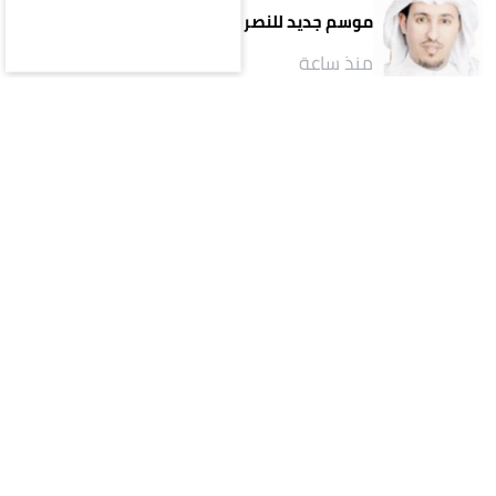
موسم جديد للنصر بعراقيل جديدة!
منذ ساعة
كتاب ومقالات
وداعًا أديبَ المدينةِ ومؤرّخها.. محمد صالح
البليهشي
منذ ساعة
كتاب ومقالات
كيف يتحوّل اسم المسؤول إلى أصلٍ من أصول المشروع؟..
قراءة في تجربة تركي آل الشيخ واقتصاد الانتباه
منذ يوم
الأكثر قراءة
يوم
أسبوع
شهر
السياسة