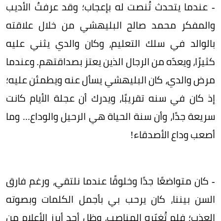
- عندما يتحدث تُنصت له بإعجاب؛ وقد عرفتُ الأديب
والمفكر محمد صالح البليهشي من خلال علاقته
بالوالد في سلك التعليم، وكان والدي يثني عليه
كثيرًا، ويعدّه من الرجال الذين يعتز بصداقتهم. وعندما
مرض والدي، كان البليهشي يسأل عنه ويطمئن عليه؛
إذ كان في سنه تقريبًا، ويدرك أن عجلة الأيام كانت
سريعة جدًا، وأن سنة الحياة هي الرحيل والوداع... وما
أصعب وداع الأصدقاء!
- كان متواضعًا جدًا وخلوقًا عندما نلتقي، ورغم فارق
السن بيننا، كان يرحب بي بأجمل الكلمات وبصوته
العذب؛ فلم تُغيّره المناصب، وظل أحد أبرز الأعلام من