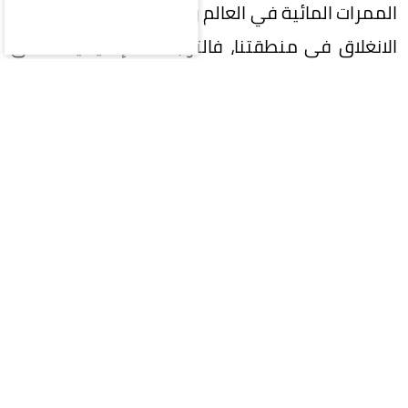
الممرات المائية في العالم وهي التي تعيش حالة من
الانغلاق في منطقتنا، فالتوجهات الإقليمية تلتقي
مع هذه في منظمة حلف النيتو. باكستان دولة
متطورة عسكرية ولها ثقل سياسي دولي، وخاصة
في المرحلة الأخيرة كوسيط مهم وفعال بين أمريكا
وإيران في حربهما المستمرة في منطقة الخليج، رغم
أن باكستان دولة نووية فكلنا يعرف أنها وجدت في
سياق صراعها الوجودي مع الجارة الهند، وغالبية
الدول الخليجية وتركيا لها علاقة وثيقة وقوية مع
الجارين الهند وباكستان. وزير الدفاع السعودي الأمير
خالد بن سلمان صرح على هامش توقيع اتفاقية مكة
للدفاع المشترك بقوله بأن هذا الاتفاق يؤسس