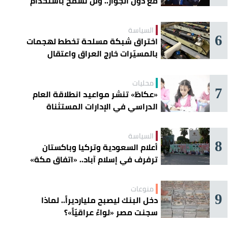
مع دول الجوار.. ولن نسمح باستخدام
أراضينا لتهديد أمنها
السياسة
6
اختراق شبكة مسلحة تخطط لهجمات
بالمسيّرات خارج العراق واعتقال
عناصرها
محليات
7
«عكاظ» تنشر مواعيد انطلاقة العام
الدراسي في الإدارات المستثناة
السياسة
8
أعلام السعودية وتركيا وباكستان
ترفرف في إسلام آباد.. «اتفاق مكة»
يوحّد الردع
منوعات
9
دخل البنك ليصبح مليارديراً.. لماذا
سجنت مصر «لواءً عراقيّاً»؟