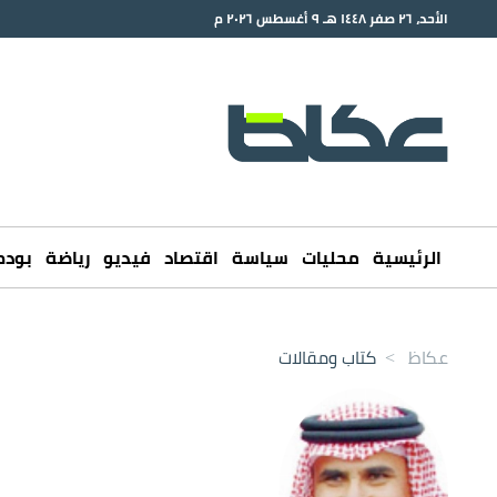
الأحد، ٢٦ صفر ١٤٤٨ هـ ٩ أغسطس ٢٠٢٦ م
الرئيسية
محليات
سياسة
اقتصاد
فيديو
رياضة
بود
عكاظ
>
كتاب ومقالات