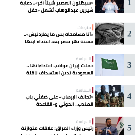
1
«سيظنون العصير شيئاً آخر».. دعابة
شيرين عبدالوهاب تُشعل «حفل
الساحل»
منوعات
2
«أنا مسامحاه بس ما يطردنيش»..
مسنة تهز مصر بعد اعتداء ابنها
عليها
السياسة
3
حملت إيران عواقب اعتداءاتها ..
السعودية تدين استهداف ناقلة
إماراتية في هرمز
السياسة
4
«تحالف الإرهاب» على ضفتَي باب
المندب.. الحوثي و«القاعدة
الصومالية» يوسّعان دائرة الخطر
السياسة
5
رئيس وزراء العراق: علاقات متوازنة