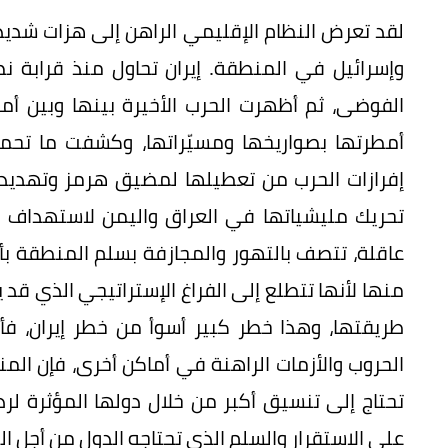
لقد تعرض النظام الإقليمي الراهن إلى هزات شديدة ا
وإسرائيل في المنطقة. إيران تحاول منذ قرابة
الفوضى، ثم أظهرت الحرب الأخيرة بينها وبين أمري
أمطرتها بصواريخها ومسيّراتها، وكشفت ما تحمل
إفرازات الحرب من تعطيلها لمضيق هرمز وتهديده
تحريك مليشياتها في العراق واليمن لاستهداف دول 
عاقلة، تتصف بالتهور والمجازفة بسلم المنطقة بأ
منها لأنها تتطلع إلى الفراغ الإستراتيجي الذي ق
طريقتها، وهذا خطر كبير أسوأ من خطر إيران، ف
الحروب والأزمات الراهنة في أماكن أخرى، فإن ال
تحتاج إلى تنسيق أكبر من خلال دولها المؤثرة لرد
على الاستقرار والسلم الذي تحتاجه الدول من أجل البن