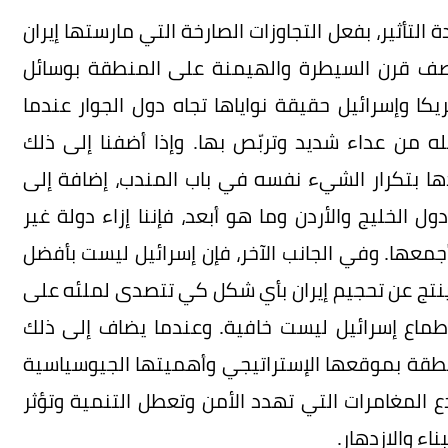
لتأثير، بفعل التجاوزات الصارخة التي مارستها إيران
 نصف قرن السيطرة والهيمنة على المنطقة بوسائل
كا وإسرائيل حقيقة نواياها تجاه دول الجوار عندما
ه من عداء شديد وتربّص بها. وإذا أضفنا إلى ذلك
ا بتكرار الشيء نفسه في باب المندب، إضافة إلى
الخليج والأردن وما هو أبعد، فإننا إزاء دولة غير
جمعها. وفي الجانب الآخر، فإن إسرائيل ليست بأفضل
د ينتج عن تحجيم إيران بأي شكل كي تتصدى لملئه على
أطماع إسرائيل ليست خافية. وعندما يضاف إلى ذلك
منطقة بموقعها الإستراتيجي وأهميتها الجيوسياسية
ع المغامرات التي تهدد الأمن وتعطل التنمية وتؤثر
اء والازدهار.