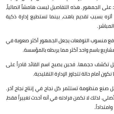
 على الجمهور. هذه التفاصيل ليست هامشاً اتصالياً،
أثره بسبب تقديم باهت، بينما تستطيع إدارة ذكية
المباشر.
 فرفع منسوب التوقعات يجعل الجمهور أكثر صعوبة في
شاريع باسم واحد أكثر مما يربطه بالمؤسسة.
بل تكشف حجمها. فحين يصبح اسم القائد قادراً على
كون أمام حالة تتجاوز الإدارة التقليدية.
بل صنع منظومة تستثمر كل نجاح في إنتاج نجاح آخر.
أصلي. لذلك لا تكمن فرادته في أنه أحدث تغييراً فقط،
امتداداً.