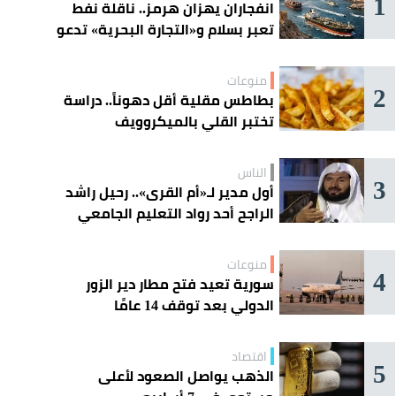
1
انفجاران يهزان هرمز.. ناقلة نفط
تعبر بسلام و«التجارة البحرية» تدعو
السفن إلى الحذر
منوعات
2
بطاطس مقلية أقل دهوناً.. دراسة
تختبر القلي بالميكروويف
الناس
3
أول مدير لـ«أم القرى».. رحيل راشد
الراجح أحد رواد التعليم الجامعي
منوعات
4
سورية تعيد فتح مطار دير الزور
الدولي بعد توقف 14 عامًا
اقتصاد
5
الذهب يواصل الصعود لأعلى