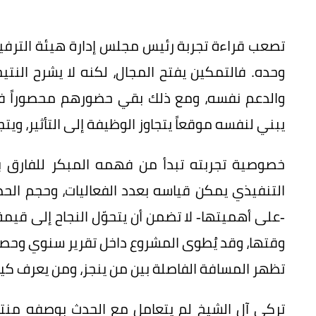
تصعب قراءة تجربة رئيس مجلس إدارة هيئة الترفي
وحده. فالتمكين يفتح المجال، لكنه لا يشرح النتي
والدعم نفسه، ومع ذلك بقي حضورهم محصوراً في
يبني لنفسه موقعاً يتجاوز الوظيفة إلى التأثير، ويتج
خصوصية تجربته تبدأ من فهمه المبكر للفارق بي
التنفيذي يمكن قياسه بعدد الفعاليات، وحجم الحض
-على أهميتها- لا تضمن أن يتحوّل النجاح إلى قيمة
وقتها، وقد يُطوى المشروع داخل تقرير سنوي وحصاد 
تظهر المسافة الفاصلة بين من ينجز، ومن يعرف كيف ي
تركي آل الشيخ لم يتعامل مع الحدث بوصفه منتجا