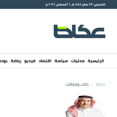
الخميس، ٢٣ صفر ١٤٤٨ هـ ٦ أغسطس ٢٠٢٦ م
الرئيسية
محليات
سياسة
اقتصاد
فيديو
رياضة
بود
عكاظ
>
كتاب ومقالات