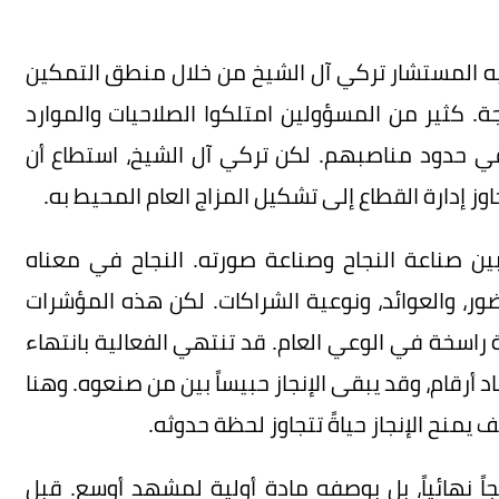
ه المستشار تركي آل الشيخ من خلال منطق التمكين
جة. كثير من المسؤولين امتلكوا الصلاحيات والموارد
 حدود مناصبهم. لكن تركي آل الشيخ، استطاع أن
اوز إدارة القطاع إلى تشكيل المزاج العام المحيط به.
ن صناعة النجاح وصناعة صورته. النجاح في معناه
ور، والعوائد، ونوعية الشراكات. لكن هذه المؤشرات
 راسخة في الوعي العام. قد تنتهي الفعالية بانتهاء
أرقام، وقد يبقى الإنجاز حبيساً بين من صنعوه. وهنا
منح الإنجاز حياةً تتجاوز لحظة حدوثه.
ً نهائياً، بل بوصفه مادة أولية لمشهد أوسع. قبل