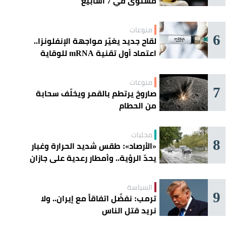
مستوى في 7 أسابيع
منوعات
6
لقاح جديد يغيّر مواجهة الإنفلونزا..
اعتماد أول تقنية mRNA للوقاية
الموسمية
منوعات
7
صاروخ يرتطم بالقمر ويخلّف سحابة
من الحطام
محليات
8
«الأرصاد»: طقس شديد الحرارة وغبار
يحدّ الرؤية.. وأمطار رعدية على جازان
وعسير
السياسة
9
ترمب: نفضّل اتفاقاً مع إيران.. ولا
نريد قتل الناس