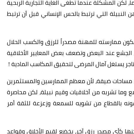
، لكن المشكلة عندما تطغى الغاية التجارية الربحية
النبيلة التي ترتبط بالحس الإنساني قبل أن ترتبط
كون ممارسته للمهنة مصدراً للرزق والكسب الحلال
الجشع عند البعض وتضعف بعض المعايير الأخلاقية
جر يستغل آمال المرضى لتحقيق المكاسب المادية !
 مساحات ضيقة، لأن معظم الممارسين والمستثمرين
وما تشربه من أخلاقيات وقيم نبيلة، لكن محاصرة
لحقونه بالقطاع من تشويه للسمعة وزعزعة للثقة أمر
نها كأي مصدر رزق آخر، يخضع لقيم الأخلاق وقواعد