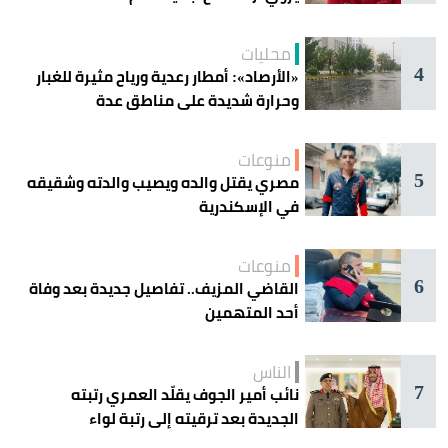
محليات
4
«الأرصاد»: أمطار رعدية ورياح مثيرة للغبار
وحرارة شديدة على مناطق عدة
منوعات
5
مصري يقتل والده ويصيب والدته وشقيقه
في الإسكندرية
منوعات
6
القاضي المزيف.. تفاصيل جديدة بعد وفاة
أحد المتهمين
الناس
7
نائب أمير الجوف يقلّد العمري رتبته
الجديدة بعد ترقيته إلى رتبة لواء