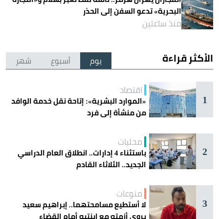
البحرية» تدعو السفن إلى الحذر
منذ ساعتين
الأكثر قراءة
يوم
أسبوع
شهر
اقتصاد
1
«الموارد البشرية»: إتاحة نقل خدمة الوافد
من منشأة إلى فرد
محليات
2
باستثناء 4 إدارات.. انطلاق العام الدراسي
الجديد.. الثلاثاء القادم
منوعات
3
لا أستطيع مسامحتهما.. إبراهيم سعيد
يروي أزمته مع ابنتيه أمام القضاء