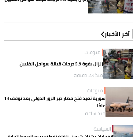
آخر الأخبار
منوعات
زلزال بقوة 5.9 درجات قبالة سواحل الفلبين
منذ 23 دقيقة
منوعات
سورية تعيد فتح مطار دير الزور الدولي بعد توقف 14
عامًا
منذ ساعة
السياسة
انفجاران يهزان هرمز.. ناقلة نفط تعبر بسلام و«التجارة