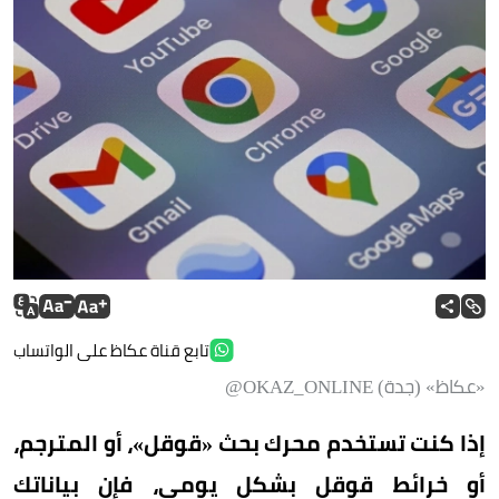
تابع قناة عكاظ على الواتساب
«عكاظ» (جدة) OKAZ_ONLINE@
إذا كنت تستخدم محرك بحث «قوقل»، أو المترجم،
أو خرائط قوقل بشكل يومي، فإن بياناتك