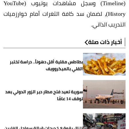
(Timeline) وسجل مشاهدات يوتيوب (YouTube
History)، لضمان سد كافة الثغرات أمام خوارزميات
التدريب الذاتي.
أخبار ذات صلة
بطاطس مقلية أقل دهوناً.. دراسة تختبر
القلي بالميكروويف
سورية تعيد فتح مطار دير الزور الدولي بعد
توقف 14 عامًا
زلزال بقوة 5.9 درجات قبالة سواحل الفلبين