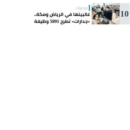
محليات
10
غالبيتها في الرياض ومكة..
«جدارات» تطرح 5891 وظيفة
للسعوديين هذا الأسبوع