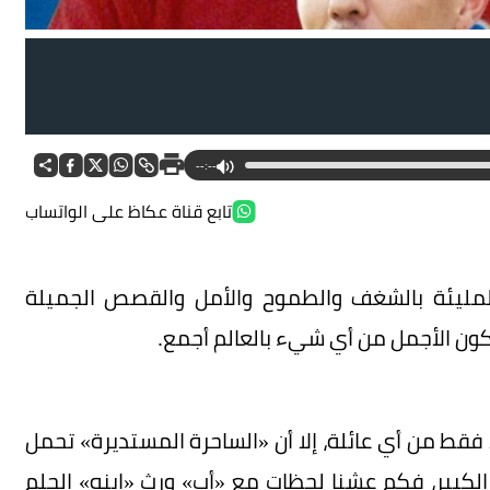
--:--
تابع قناة عكاظ على الواتساب
 المليئة بالشغف والطموح والأمل والقصص الجميلة
ون الأجمل من أي شيء بالعالم أجمع.
 فقط من أي عائلة، إلا أن «الساحرة المستديرة» تحمل
 الكبير، فكم عشنا لحظات مع «أب» ورث «ابنه» الحلم