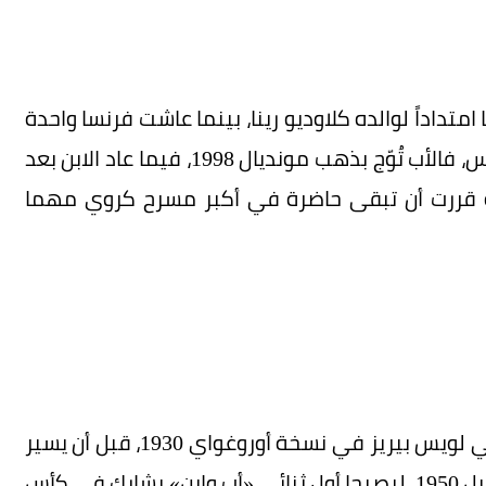
متداداً لوالده كلاوديو رينا، بينما عاشت فرنسا واحدة
من أكثر القصص تأثيراً مع ليليان تورام وابنه ماركوس، فالأب تُوّج بذهب مونديال 1998، فيما عاد الابن بعد
ة مونديال 2022، وكأن العائلة قررت أن تبقى حاضرة في أكبر مسرح كروي مهما
كانت البداية التاريخية لهذه الظاهرة مع المكسيكي لويس بيريز في نسخة أوروغواي 1930، قبل أن يسير
ابنه ماريو بيريز على الدرب نفسه في مونديال البرازيل 1950، ليصبحا أول ثنائي «أب وابن» يشارك في كأس