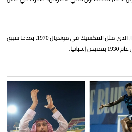
كما شهدت البطولة قصة أخرى مع خوسيه فانتولرا، الذي مثل المكسيك في مونديال 1970، بعدما سبق
سبانيا.