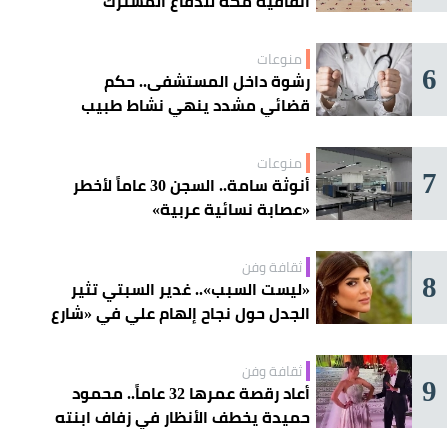
اتفاقية مكة للدفاع المشترك
منوعات
6
رشوة داخل المستشفى.. حكم
قضائي مشدد ينهي نشاط طبيب
مغربي
منوعات
7
أنوثة سامة.. السجن 30 عاماً لأخطر
«عصابة نسائية عربية»
ثقافة وفن
8
«ليست السبب».. غدير السبتي تثير
الجدل حول نجاح إلهام علي في «شارع
الأعشى»
ثقافة وفن
9
أعاد رقصة عمرها 32 عاماً.. محمود
حميدة يخطف الأنظار في زفاف ابنته