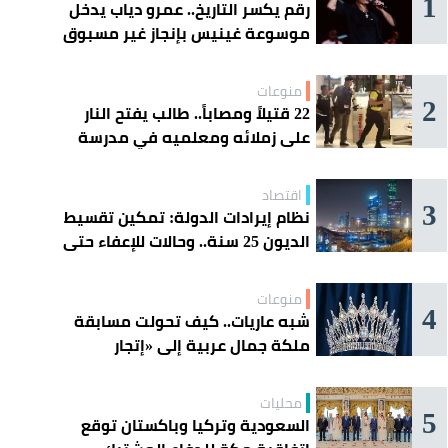
1
رقم يكسر التاريخ.. عمرو دياب يدخل
موسوعة غينيس بإنجاز غير مسبوق
منوعات
2
22 قتيلاً ومصاباً.. طالب يفتح النار
على زملائه ومعلميه في مدرسة
ثانوية
اقتصاد
3
نظام إيرادات الدولة: تمكين تقسيط
الديون 25 سنة.. وحالات للإعفاء حتى
مليون ريال
منوعات
4
شبه عاريات.. كيف تحولت مسابقة
ملكة جمال عربية إلى «إتجار
بالقاصرات»؟
محليات
5
السعودية وتركيا وباكستان توقع