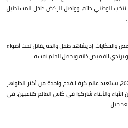
لمنتخب الوطني ذاته، وواصل الركض داخل المستطيل
ص والحكايات، إذ يشاهد طفل والده يقاتل تحت أضواء
و يرتدي القميص ذاته ويحمل الحلم نفسه.
ومع استمرار العد التنازلي لانطلاق كأس العالم 2026، يستعيد عالم كرة القدم واحدة من أكثر الظواهر
ً في تاريخ البطولة، وهي 27 ثنائياً من الآباء والأبناء شاركوا في كأس العالم كلاعبين، في
بعد جيل.