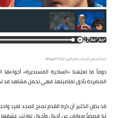
عبدالرحمن الحجاب (الرياض) @alhigab502
دوماً ما تعيّشنا «الساحرة المستديرة» أجواءها
المنفردة بأدق تفاصيلها، فهي تحمل مشاهد قد تك
قد يظن الكثير أن كرة القدم تمنح المجد لفرد واحد
لنا قصصاً وروايات عن أجيال وأجيال توارثت عشقها