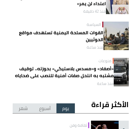
اعتداء لن يمر»
منذ 42 دقيقة
السياسة
القوات المسلحة اليمنية تستهدف مواقع
الحوثيين
منذ ساعة
منوعات
«أصفاد» و«مسدس بلاستيكي» بحوزته.. توقيف
مشتبه به انتحل صفات أمنية للنصب على ضحاياه
منذ ساعة
الأكثر قراءة
يوم
أسبوع
شهر
ثقافة وفن