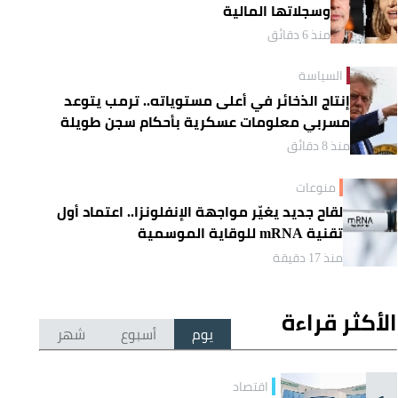
وسجلاتها المالية
منذ 6 دقائق
السياسة
إنتاج الذخائر في أعلى مستوياته.. ترمب يتوعد
مسربي معلومات عسكرية بأحكام سجن طويلة
منذ 8 دقائق
منوعات
لقاح جديد يغيّر مواجهة الإنفلونزا.. اعتماد أول
تقنية mRNA للوقاية الموسمية
منذ 17 دقيقة
الأكثر قراءة
يوم
أسبوع
شهر
اقتصاد