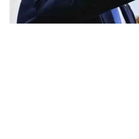
لايات المتحدة تمتلك مخزونات «هائلة» من
راتيجية، مشددًا على أن شركات الصناعات
ير مسبوقة لتلبية حاجات القوات المسلحة
 إن كميات كبيرة من الذخائر يتم تصنيعها وشحنها
يفًا أن قطاع الصناعات الدفاعية يشهد توسعًا تاريخيًا