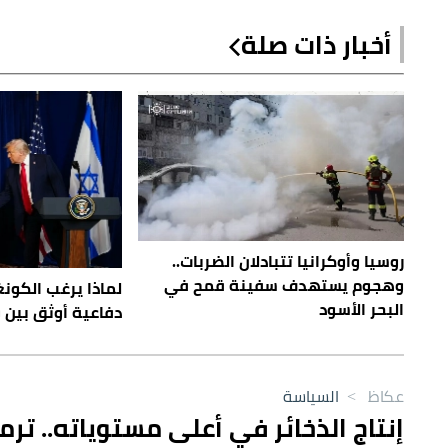
أخبار ذات صلة
روسيا وأوكرانيا تتبادلان الضربات..
وهجوم يستهدف سفينة قمح في
لماذا يرغب الكو
البحر الأسود
دفاعية أوثق بين 
عكاظ
>
السياسة
إنتاج الذخائر في أعلى مستوياته.. 