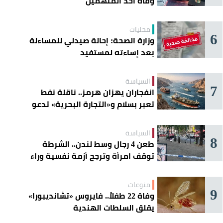
وفاة أحد المتهمين
محليات
6
وزارة الصحة: إحالة صيدلي للمساءلة
بعد إساءته لمستفيد
السياسة
7
انفجاران يهزان هرمز.. ناقلة نفط
تعبر بسلام و«التجارة البحرية» تدعو
السفن إلى الحذر
السياسة
8
طعن 4 رجال وسط لندن.. الشرطة
توقف امرأة وترجح أزمة نفسية وراء
الهجوم
منوعات
9
وفاة 22 طفلاً.. فايروس «تشانديبورا»
يقلق السلطات الهندية