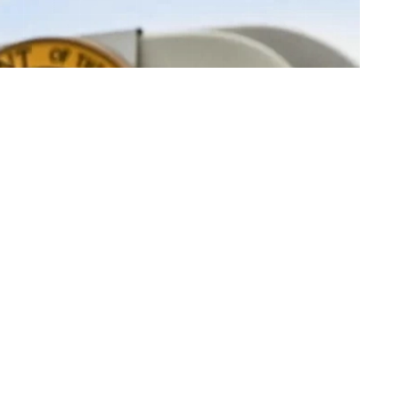
محمد صديق (القاهرة)
أكد الرئيس الأمريكي دونالد ترمب أن الو
الذخائر، لا سيما من بعض الأنواع الإست
الدفاعية تواصل زيادة الإنتاج بوتيرة غ
الأمريكية.
وقال ترمب، في منشور عبر منصته «تروث سوشيال»،
باستمرار إلى الولايات المتحدة كلما دعت الحاجة، مض