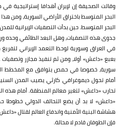
وقالت الصحيفة إن لإيران أهدافا إستراتيجية في 
البحر المتوسط باختراق الأراضي السورية، ومن هذا
البحر المتوسط. حين بدأت التصفيات الإيرانية للمد
جدوى هذه التصفيات، وهل البعد الطائفي وحده وراء
في العراق وسورية لوحظ التعمد الإيراني لتفريغ م
بعبع «داعش» أولا، ومن ثم تنفيذ مجازر وتصفيات 
سورية، خصوصا في حمص يتوافق مع المخطط الإي
أمام تحول ديموغرافي كارثي يصيب المدن السنية ف
تحارب «داعش» لتغير معالم المنطقة. أمام هذه الشر
«داعش» لا بد أن يضع التحالف الدولي خطوطا حم
هشاشة البنية الأمنية واندفاع العالم لقتال «داعش
فإن الطوفان قادم لا محالة.