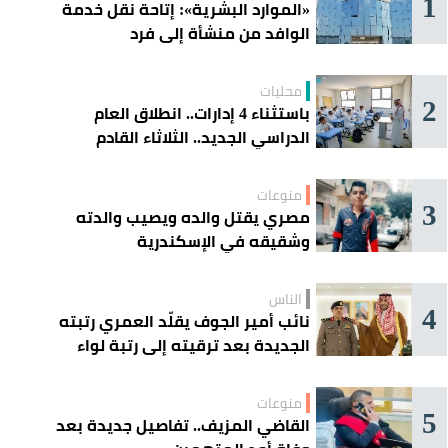
1
«الموارد البشرية»: إتاحة نقل خدمة
الوافد من منشأة إلى فرد
محليات
2
باستثناء 4 إدارات.. انطلاق العام
الدراسي الجديد.. الثلاثاء القادم
منوعات
3
مصري يقتل والده ويصيب والدته
وشقيقه في الإسكندرية
الناس
4
نائب أمير الجوف يقلّد العمري رتبته
الجديدة بعد ترقيته إلى رتبة لواء
منوعات
5
القاضي المزيف.. تفاصيل جديدة بعد