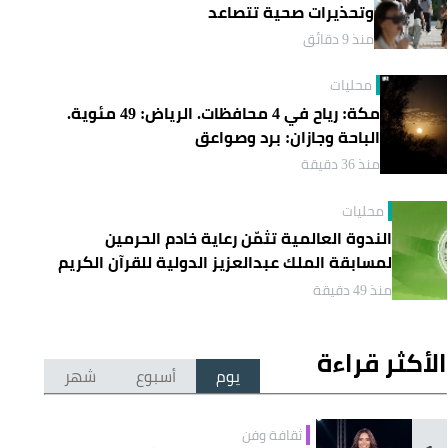
وتحذيرات صحية تتصاعد
منذ 9 دقائق
محليات
مكة: رياح في 4 محافظات. الرياض: 49 مئوية.
الباحة وجازان: برد وصواعق
منذ 36 دقيقة
محليات
الندوة العالمية تثمّن رعاية خادم الحرمين
لمسابقة الملك عبدالعزيز الدولية للقرآن الكريم
منذ 49 دقيقة
الأكثر قراءة
يوم
أسبوع
شهر
ثقافة وفن