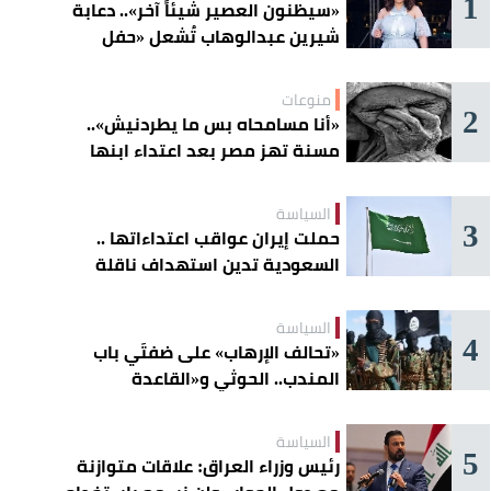
1
«سيظنون العصير شيئاً آخر».. دعابة
شيرين عبدالوهاب تُشعل «حفل
الساحل»
منوعات
2
«أنا مسامحاه بس ما يطردنيش»..
مسنة تهز مصر بعد اعتداء ابنها
عليها
السياسة
3
حملت إيران عواقب اعتداءاتها ..
السعودية تدين استهداف ناقلة
إماراتية في هرمز
السياسة
4
«تحالف الإرهاب» على ضفتَي باب
المندب.. الحوثي و«القاعدة
الصومالية» يوسّعان دائرة الخطر
السياسة
5
رئيس وزراء العراق: علاقات متوازنة