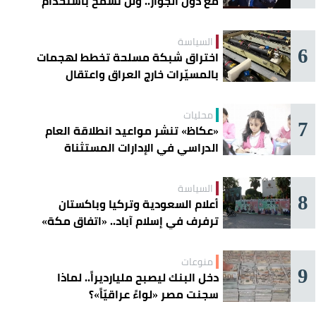
مع دول الجوار.. ولن نسمح باستخدام
أراضينا لتهديد أمنها
السياسة
6
اختراق شبكة مسلحة تخطط لهجمات
بالمسيّرات خارج العراق واعتقال
عناصرها
محليات
7
«عكاظ» تنشر مواعيد انطلاقة العام
الدراسي في الإدارات المستثناة
السياسة
8
أعلام السعودية وتركيا وباكستان
ترفرف في إسلام آباد.. «اتفاق مكة»
يوحّد الردع
منوعات
9
دخل البنك ليصبح مليارديراً.. لماذا
سجنت مصر «لواءً عراقيّاً»؟