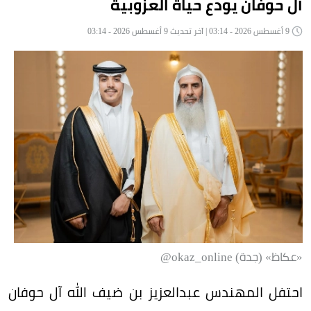
آل حوفان يودع حياة العزوبية
9 أغسطس 2026 - 03:14 | آخر تحديث 9 أغسطس 2026 - 03:14
«عكاظ» (جدة) okaz_online@
احتفل المهندس عبدالعزيز بن ضيف الله آل حوفان