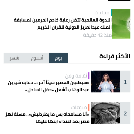
محليات
الندوة العالمية تثمّن رعاية خادم الحرمين لمسابقة
الملك عبدالعزيز الدولية للقرآن الكريم
منذ 42 دقيقة
الأكثر قراءة
يوم
أسبوع
شهر
ثقافة وفن
1
«سيظنون العصير شيئاً آخر».. دعابة شيرين
عبدالوهاب تُشعل «حفل الساحل»
منوعات
2
«أنا مسامحاه بس ما يطردنيش».. مسنة تهز
مصر بعد اعتداء ابنها عليها