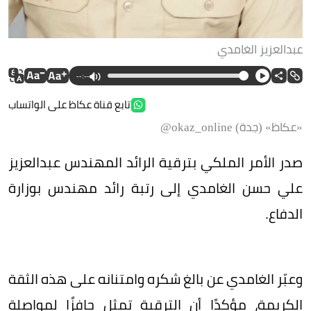
عبدالعزيز الغامدي
--:--
تابع قناة عكاظ على الواتساب
«عكاظ» (جدة) okaz_online@
صدر الأمر الملكي بترقية الرائد المهندس عبدالعزيز
علي حسن الغامدي إلى رتبة رائد مهندس بوزارة
الدفاع.
وعبّر الغامدي عن بالغ شكره وامتنانه على هذه الثقة
الكريمة، مؤكدًا أن الترقية تمثل حافزًا لمواصلة