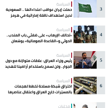
السياسة
3
حملت إيران عواقب اعتداءاتها .. السعودية
تدين استهداف ناقلة إماراتية في هرمز
السياسة
4
«تحالف الإرهاب» على ضفتَي باب المندب..
الحوثي و«القاعدة الصومالية» يوسّعان
دائرة الخطر
السياسة
5
رئيس وزراء العراق: علاقات متوازنة مع دول
الجوار.. ولن نسمح باستخدام أراضينا لتهديد
أمنها
السياسة
6
اختراق شبكة مسلحة تخطط لهجمات
بالمسيّرات خارج العراق واعتقال عناصرها
محليات