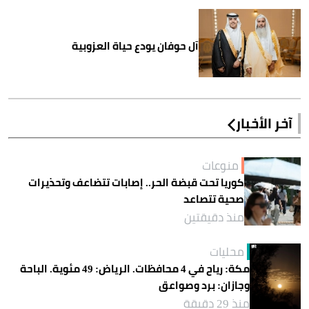
آل حوفان يودع حياة العزوبية
آخر الأخبار
منوعات
كوريا تحت قبضة الحر.. إصابات تتضاعف وتحذيرات
صحية تتصاعد
منذ دقيقتين
محليات
مكة: رياح في 4 محافظات. الرياض: 49 مئوية. الباحة
وجازان: برد وصواعق
منذ 29 دقيقة