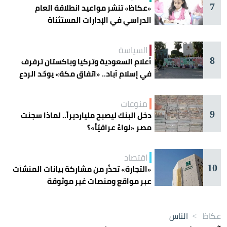
7
«عكاظ» تنشر مواعيد انطلاقة العام
الدراسي في الإدارات المستثناة
السياسة
8
أعلام السعودية وتركيا وباكستان ترفرف
في إسلام آباد.. «اتفاق مكة» يوحّد الردع
منوعات
9
دخل البنك ليصبح مليارديراً.. لماذا سجنت
مصر «لواءً عراقيّاً»؟
اقتصاد
10
«التجارة» تحذّر من مشاركة بيانات المنشآت
عبر مواقع ومنصات غير موثوقة
عكاظ
>
الناس