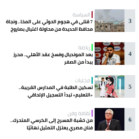
السياسة
3
7 قتلى في هجوم الحوثي على المخا.. ونجاة
محافظ الحديدة من محاولة اغتيال بصاروخ
رياضة
4
بعد المونديال وفسخ عقد الأهلي.. محرز
يبدأ من الصفر
محليات
5
تسكين الطلبة في المدارس القريبة..
«التعليم» تبدأ التسجيل الإلحاقي
للمستجدين
ثقافة وفن
6
من خشبة المسرح إلى الكرسي المتحرك..
فنان مصري يعتزل التمثيل نهائيًا