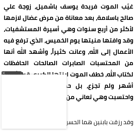
غيّب الموت فريدة يوسف باشميل، زوجة علي
صالح باسلامة، بعد معاناة من مرض عضال لازمها
لأكثر من أربع سنوات وهي أسيرة المستشفيات،
وقد وافتها منيتها يوم الخميس، الذي ترفع فيه
الأعمال إلى الله، وعانت كثيراً، وأشهد الله أنها
من المحتسبات الصابرات الصالحات الحافظات
لكتاب الله، خطف الموت ابنتها الكبرى قبل أربعة
أشهر ولم تجزع، بل حمدت الله على قضائه
واحتسبت وهي تعاني من الآلام.
وقد رزقت بابنين هما الحسن وأحمد وثلاث بنات. وعُرِف
عنها التقوى والورع، فكانت صوامة قوامة حسنة