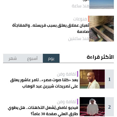
منذ ساعة
منوعات
ثعبان عملاق يعلق بسبب فريسته.. والمفاجأة
صادمة
منذ ساعتين
الأكثر قراءة
يوم
أسبوع
شهر
ثقافة وفن
1
بعد «كلنا صوت مصر».. تامر عاشور يعلق
على تصريحات شيرين عبد الوهاب
ثقافة وفن
2
فيديو غامض يُشعل التكهنات.. هل يطوي
طارق العلي صفحة 30 عاماً؟