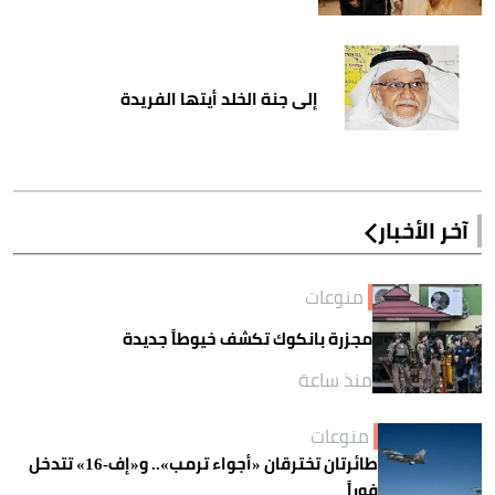
إلى جنة الخلد أيتها الفريدة
آخر الأخبار
منوعات
مجزرة بانكوك تكشف خيوطاً جديدة
منذ ساعة
منوعات
طائرتان تخترقان «أجواء ترمب».. و«إف-16» تتدخل
فوراً