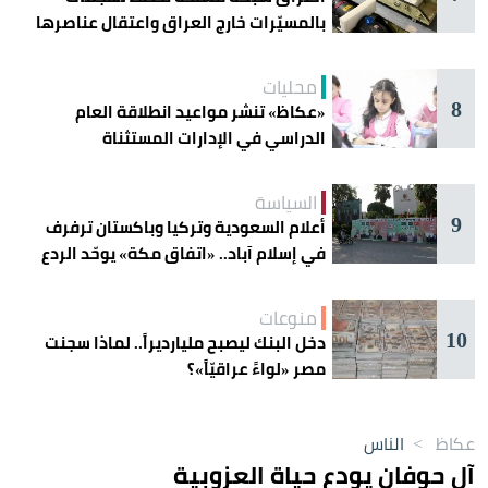
بالمسيّرات خارج العراق واعتقال عناصرها
محليات
8
«عكاظ» تنشر مواعيد انطلاقة العام
الدراسي في الإدارات المستثناة
السياسة
9
أعلام السعودية وتركيا وباكستان ترفرف
في إسلام آباد.. «اتفاق مكة» يوحّد الردع
منوعات
10
دخل البنك ليصبح مليارديراً.. لماذا سجنت
مصر «لواءً عراقيّاً»؟
عكاظ
>
الناس
آل حوفان يودع حياة العزوبية