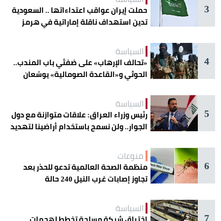
3
حملت إيران عواقب اعتداءاتها .. السعودية
تدين استهداف ناقلة إماراتية في هرمز
السياسة
4
«تحالف الإرهاب» على ضفتَي باب المندب..
الحوثي و«القاعدة الصومالية» يوسّعان
دائرة الخطر
السياسة
5
رئيس وزراء العراق: علاقات متوازنة مع دول
الجوار.. ولن نسمح باستخدام أراضينا لتهديد
أمنها
منوعات
6
منظمة الصحة العالمية تدعو للحذر بعد
تجاوز إصابات غرب النيل 240 حالة
السياسة
7
اختراق شبكة مسلحة تخطط لهجمات