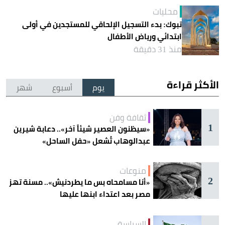
محليات
تبوك: بدء التسجيل الإلحاقي للمستجدين في أولى
ابتدائي ورياض الأطفال
منذ 31 دقيقة
الأكثر قراءة
يوم
أسبوع
شهر
ثقافة وفن
1
«سيظنون العصير شيئاً آخر».. دعابة شيرين
عبدالوهاب تُشعل «حفل الساحل»
منوعات
2
«أنا مسامحاه بس ما يطردنيش».. مسنة تهز
مصر بعد اعتداء ابنها عليها
السياسة