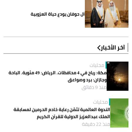
آل حوفان يودع حياة العزوبية
آخر الأخبار
محليات
مكة: رياح في 4 محافظات. الرياض: 49 مئوية. الباحة
وجازان: برد وصواعق
منذ 9 دقائق
محليات
الندوة العالمية تثمّن رعاية خادم الحرمين لمسابقة
الملك عبدالعزيز الدولية للقرآن الكريم
منذ 22 دقيقة