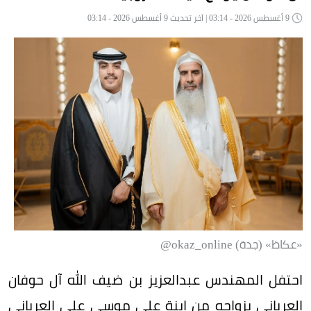
9 أغسطس 2026 - 03:14 | آخر تحديث 9 أغسطس 2026 - 03:14
«عكاظ» (جدة) okaz_online@
احتفل المهندس عبدالعزيز بن ضيف الله آل حوفان
العرياني بزواجه من ابنة علي موسى علي العرياني