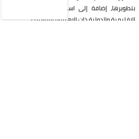
بتطويرها، إضافة إلى استعراض عدد من القضايا
الإقليمية والدولية ذات الاهتمام المشترك.
المقالة التالية
محليات
سياسة
اقتصاد
رياضة
ثقافة وفن
منوعات