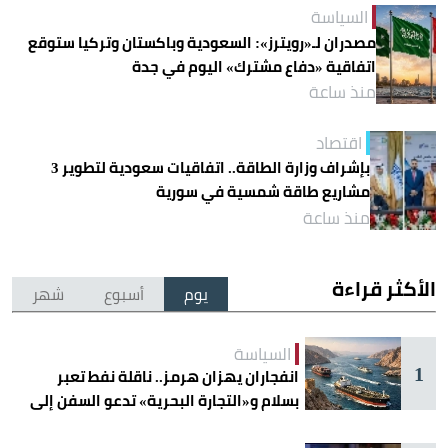
السياسة
مصدران لـ«رويترز»: السعودية وباكستان وتركيا ستوقع
اتفاقية «دفاع مشترك» اليوم في جدة
منذ ساعة
اقتصاد
بإشراف وزارة الطاقة.. اتفاقيات سعودية لتطوير 3
مشاريع طاقة شمسية في سورية
منذ ساعة
الأكثر قراءة
يوم
أسبوع
شهر
السياسة
1
انفجاران يهزان هرمز.. ناقلة نفط تعبر
بسلام و«التجارة البحرية» تدعو السفن إلى
الحذر