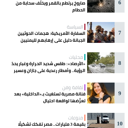
6
صاروخ يرتطم بالقمر ويخلّف سحابة من
الحطام
السياسة
7
السفارة الأمريكية: هجمات الحوثيين
الجبانة دليل على إرهابهم لليمنيين
محليات
8
«الأرصاد»: طقس شديد الحرارة وغبار يحدّ
الرؤية.. وأمطار رعدية على جازان وعسير
ثقافة وفن
9
فنانة مصرية تستغيث بـ«الداخلية» بعد
تعرُّضها لواقعة احتيال
منوعات
10
بقيمة 3 مليارات.. مصر تفكك تشكيلًا