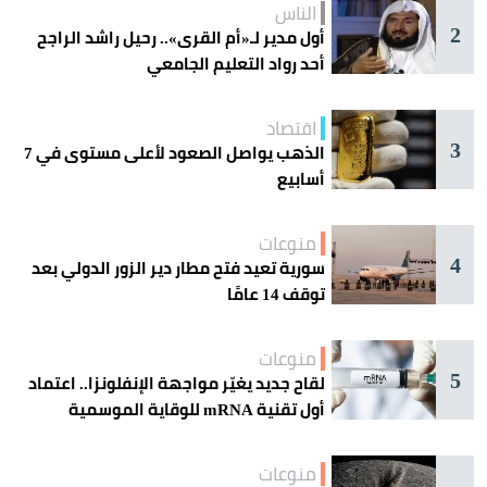
الناس
2
أول مدير لـ«أم القرى».. رحيل راشد الراجح
أحد رواد التعليم الجامعي
اقتصاد
3
الذهب يواصل الصعود لأعلى مستوى في 7
أسابيع
منوعات
4
سورية تعيد فتح مطار دير الزور الدولي بعد
توقف 14 عامًا
منوعات
5
لقاح جديد يغيّر مواجهة الإنفلونزا.. اعتماد
أول تقنية mRNA للوقاية الموسمية
منوعات