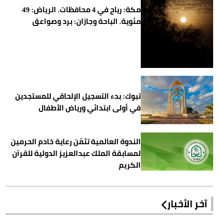
مكة: رياح في 4 محافظات. الرياض: 49
مئوية. الباحة وجازان: برد وصواعق
تبوك: بدء التسجيل الإلحاقي للمستجدين
في أولى ابتدائي ورياض الأطفال
الندوة العالمية تثمّن رعاية خادم الحرمين
لمسابقة الملك عبدالعزيز الدولية للقرآن
الكريم
آخر الأخبار