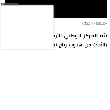
«عكاظ» ( جدة)
نبّه المركز الوطني للأرصاد في تقرير له اليوم
(الأحد) من هبوب رياح نشطة تصل سرعتها إلى
40-49 كم/ساعة، على محافظات بحرة (الشعيبة)
والليث والقنفذة ورابغ، تؤدي إلى تدنٍ في مدى
الرؤية الأفقية. وبيّن المركز أن الحالة تستمر حتى
الساعة السابعة مساءً.
وفي الرياض تتأثر أجزاء من منطقة الرياض بموجة
حارة، وارتفاع في درجات الحرارة تصل ما بين 47-48