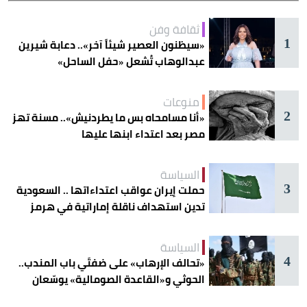
ثقافة وفن
1
«سيظنون العصير شيئاً آخر».. دعابة شيرين
عبدالوهاب تُشعل «حفل الساحل»
منوعات
2
«أنا مسامحاه بس ما يطردنيش».. مسنة تهز
مصر بعد اعتداء ابنها عليها
السياسة
3
حملت إيران عواقب اعتداءاتها .. السعودية
تدين استهداف ناقلة إماراتية في هرمز
السياسة
4
«تحالف الإرهاب» على ضفتَي باب المندب..
الحوثي و«القاعدة الصومالية» يوسّعان
دائرة الخطر