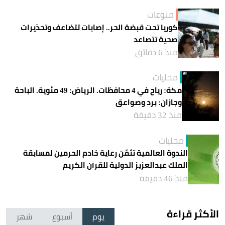
منوعات
كوريا تحت قبضة الحر.. إصابات تتضاعف وتحذيرات
صحية تتصاعد
منذ 6 دقائق
محليات
مكة: رياح في 4 محافظات. الرياض: 49 مئوية. الباحة
وجازان: برد وصواعق
منذ 32 دقيقة
محليات
الندوة العالمية تثمّن رعاية خادم الحرمين لمسابقة
الملك عبدالعزيز الدولية للقرآن الكريم
منذ 46 دقيقة
الأكثر قراءة
يوم
أسبوع
شهر