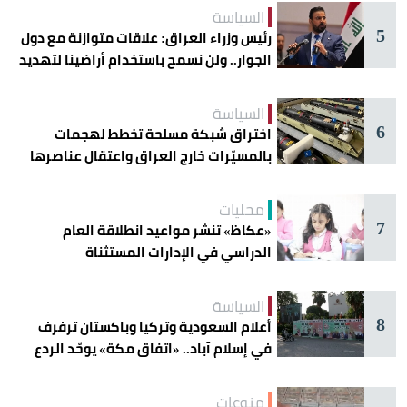
السياسة
5
رئيس وزراء العراق: علاقات متوازنة مع دول
الجوار.. ولن نسمح باستخدام أراضينا لتهديد
أمنها
السياسة
6
اختراق شبكة مسلحة تخطط لهجمات
بالمسيّرات خارج العراق واعتقال عناصرها
محليات
7
«عكاظ» تنشر مواعيد انطلاقة العام
الدراسي في الإدارات المستثناة
السياسة
8
أعلام السعودية وتركيا وباكستان ترفرف
في إسلام آباد.. «اتفاق مكة» يوحّد الردع
منوعات