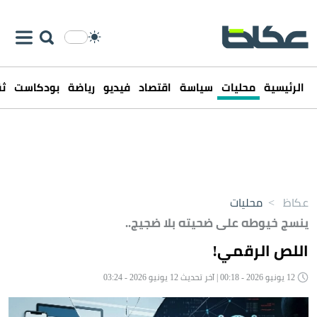
الرئيسية
محليات
سياسة
اقتصاد
فيديو
رياضة
بودكاست
ثق
عكاظ
>
محليات
ينسج خيوطه على ضحيته بلا ضجيج..
اللص الرقمي!
12 يونيو 2026 - 00:18 | آخر تحديث 12 يونيو 2026 - 03:24