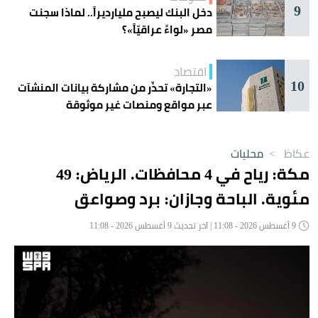
9
دخل البنك ليصبح مليارديراً.. لماذا سجنت
مصر «لواءً عراقيّاً»؟
اقتصاد
10
«التجارة» تحذّر من مشاركة بيانات المنشآت
عبر مواقع ومنصات غير موثوقة
عكاظ
>
محليات
مكة: رياح في 4 محافظات. الرياض: 49
مئوية. الباحة وجازان: برد وصواعق
9 أغسطس 2026 - 11:08 | آخر تحديث 9 أغسطس 2026 - 11:08