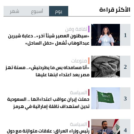
الأكثر قراءة
يوم
أسبوع
شهر
ثقافة وفن
1
«سيظنون العصير شيئاً آخر».. دعابة شيرين
عبدالوهاب تُشعل «حفل الساحل»
منوعات
2
«أنا مسامحاه بس ما يطردنيش».. مسنة تهز
مصر بعد اعتداء ابنها عليها
السياسة
3
حملت إيران عواقب اعتداءاتها .. السعودية
تدين استهداف ناقلة إماراتية في هرمز
السياسة
4
رئيس وزراء العراق: علاقات متوازنة مع دول