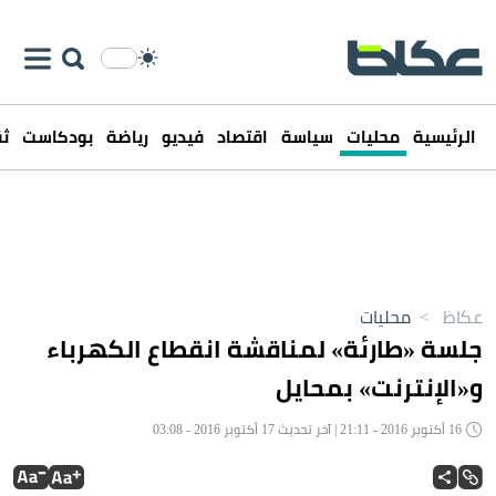
الرئيسية
محليات
سياسة
اقتصاد
فيديو
رياضة
بودكاست
ثق
عكاظ
>
محليات
جلسة «طارئة» لمناقشة انقطاع الكهرباء
و«الإنترنت» بمحايل
16 أكتوبر 2016 - 21:11 | آخر تحديث 17 أكتوبر 2016 - 03:08