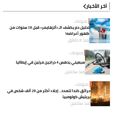
آخر الأخبار
منوعات
تحليل دم يكشف الـ«ألزهايمر» قبل 10 سنوات من
ظهور أعراضه!
منذ 8 دقائق
منوعات
سبعيني يدهس 4 دراجين مرتين في إيطاليا
منذ ساعتين
منوعات
حرائق كندا تتمدد.. إجلاء أكثر من 20 ألف شخص في
بريتيش كولومبيا
منذ ساعتين