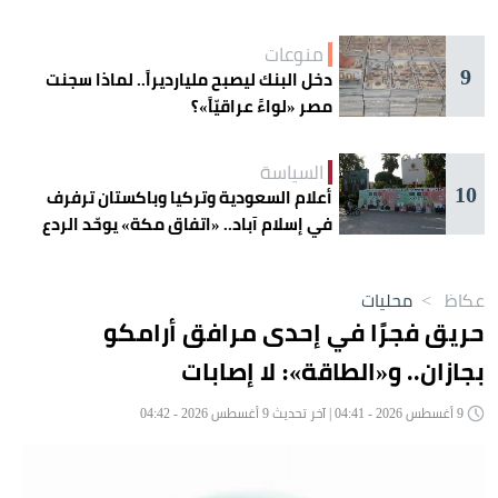
منوعات
9
دخل البنك ليصبح مليارديراً.. لماذا سجنت
مصر «لواءً عراقيّاً»؟
السياسة
10
أعلام السعودية وتركيا وباكستان ترفرف
في إسلام آباد.. «اتفاق مكة» يوحّد الردع
عكاظ
>
محليات
حريق فجرًا في إحدى مرافق أرامكو
بجازان.. و«الطاقة»: لا إصابات
9 أغسطس 2026 - 04:41 | آخر تحديث 9 أغسطس 2026 - 04:42