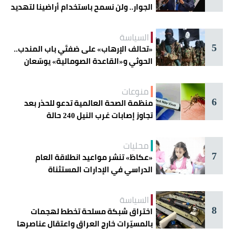
الجوار.. ولن نسمح باستخدام أراضينا لتهديد
أمنها
السياسة
5
«تحالف الإرهاب» على ضفتَي باب المندب..
الحوثي و«القاعدة الصومالية» يوسّعان
دائرة الخطر
منوعات
6
منظمة الصحة العالمية تدعو للحذر بعد
تجاوز إصابات غرب النيل 240 حالة
محليات
7
«عكاظ» تنشر مواعيد انطلاقة العام
الدراسي في الإدارات المستثناة
السياسة
8
اختراق شبكة مسلحة تخطط لهجمات
بالمسيّرات خارج العراق واعتقال عناصرها