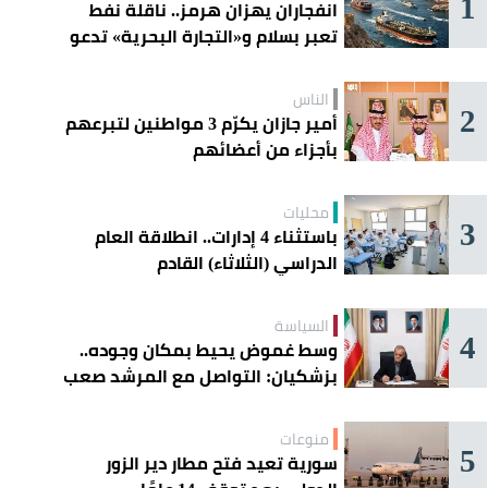
1
انفجاران يهزان هرمز.. ناقلة نفط
تعبر بسلام و«التجارة البحرية» تدعو
السفن إلى الحذر
الناس
2
أمير جازان يكرّم 3 مواطنين لتبرعهم
بأجزاء من أعضائهم
محليات
3
باستثناء 4 إدارات.. انطلاقة العام
الدراسي (الثلاثاء) القادم
السياسة
4
وسط غموض يحيط بمكان وجوده..
بزشكيان: التواصل مع المرشد صعب
للغاية
منوعات
5
سورية تعيد فتح مطار دير الزور