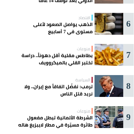
الدولي بعد توقف 14 عامًا
اقتصاد
6
الذهب يواصل الصعود لأعلى
مستوى في 7 أسابيع
منوعات
7
بطاطس مقلية أقل دهوناً.. دراسة
تختبر القلي بالميكروويف
السياسة
8
ترمب: نفضّل اتفاقاً مع إيران.. ولا
نريد قتل الناس
منوعات
9
الشرطة الألمانية تبطل مفعول
طائرة مسيّرة في مطار لايبزيغ هاله