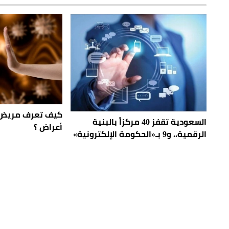
كيف تعرف مريض «
السعودية تقفز 40 مركزاً بالبنية
أعراض ؟
الرقمية.. و9 بـ«الحكومة الإلكترونية»