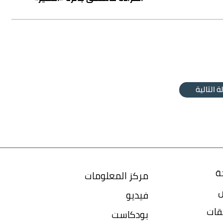
ة التالية
ة
مركز المعلومات
س
فيديو
قات
بودكاست