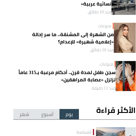
نسائية عربية»
منذ 10 دقائق
منوعات
من الشهرة إلى المشنقة.. ما سر إحالة
«إعلامية شهيرة» للإعدام؟
منذ 10 دقائق
منوعات
سجن طفل لمدة قرن.. أحكام مرعبة بـ315 عاماً
تزلزل «عصابة المراهقين»
منذ 11 دقيقة
الأكثر قراءة
يوم
أسبوع
شهر
السياسة