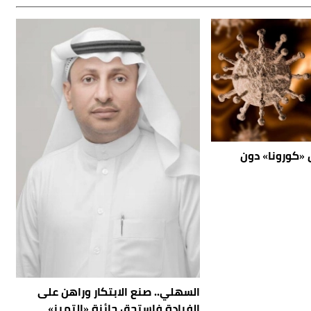
كورونا» دون
السهلي.. صنع الابتكار وراهن على
الفرادة فاستحق جائزة «التميز»