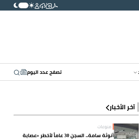
تصفح عدد اليوم
آخر الأخبار
منوعات
أنوثة سامة.. السجن 30 عاماً لأخطر «عصابة