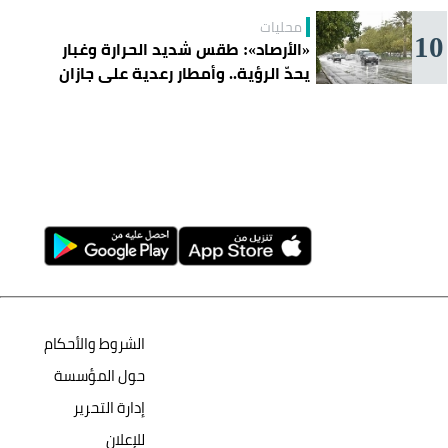
محليات
10
«الأرصاد»: طقس شديد الحرارة وغبار
يحدّ الرؤية.. وأمطار رعدية على جازان
وعسير
الشروط والأحكام
حول المؤسسة
إدارة التحرير
للإعلان