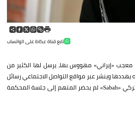
تابع قناة عكاظ على الواتساب
د معجب «إيراني» مهووس بها، يرسل لها الكثير من
نه يهددها وينشر عبر مواقع التواصل الاجتماعي رسائل
يخيرها بن الزواج منه أو الموت، وبحسب الموقع التركي «Sabah» لم يحضر المتهم إلى جلسة المحكمة