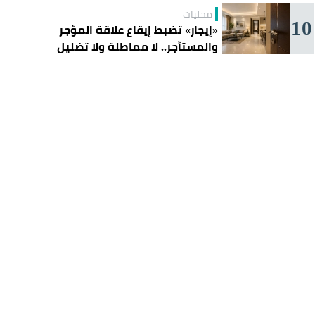
محليات
10
«إيجار» تضبط إيقاع علاقة المؤجر
والمستأجر.. لا مماطلة ولا تضليل