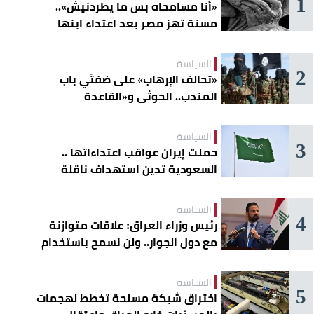
1
«أنا مسامحاه بس ما يطردنيش»..
مسنة تهز مصر بعد اعتداء ابنها
عليها
السياسة
2
«تحالف الإرهاب» على ضفتَي باب
المندب.. الحوثي و«القاعدة
الصومالية» يوسّعان دائرة الخطر
السياسة
3
حملت إيران عواقب اعتداءاتها ..
السعودية تدين استهداف ناقلة
إماراتية في هرمز
السياسة
4
رئيس وزراء العراق: علاقات متوازنة
مع دول الجوار.. ولن نسمح باستخدام
أراضينا لتهديد أمنها
السياسة
5
اختراق شبكة مسلحة تخطط لهجمات