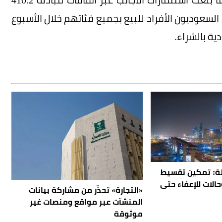
السعوديون الأفراد للبيع بجميع فئاتهم خلال الأسبوع
ة بالشراء.
ولة: تمكين تقسيط
نة.. وحالات للإعفاء حتى
«التجارة» تحذّر من مشاركة بيانات
المنشآت عبر مواقع ومنصات غير
موثوقة