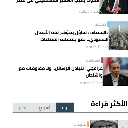
منذ 6 دقائق
اقتصاد
«الإحصاء»: تفاؤل بمؤشر ثقة الأعمال
السعودي.. نمو بمختلف القطاعات
منذ 16 دقيقة
السياسة
عراقجي: نتبادل الرسائل.. ولا مفاوضات مع
واشنطن
منذ 22 دقيقة
الأكثر قراءة
يوم
أسبوع
شهر
منوعات