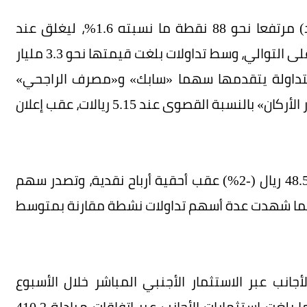
أنهى مؤشر السوق السعودية جلسة أمس (الأحد) مرتفعا نحو 88 نقطة ما نسبته 1.6%، ليغلق عند
النقطة 5740، مواصلا بذلك ارتفاعه للجلسة الثالثة على التوالي، وسط تداولات بلغت قيمتها نحو 3.3 مليار
لمتداولة يتقدمها سهما «سابك» و«مصرف الراجحي»
بنحو 84 ريالا و54 ريالا على التوالي. وصعد سهم «دار الأركان» بالنسبة القصوى عند 5.15 ريالات، عقب إعلان
في المقابل، أغلق سهم «أسمنت القصيم» عند 48.50 ريال (-2%) عقب أحقية أرباح نقدية، وتصدر سهم
عات أمس بنحو 6 % عند 10.75 ريال. فيما شهدت عدة أسهم تداولات نشطة مقارنة بمتوسط
انب عبر الاستثمار الأجنبي المباشر خلال الأسبوع
المنتهي في 20 أكتوبر، بلغ 17.2 مليون ريال. فيما بلغت استثمارات الأجانب عبر اتفاقات مبادلة 410.2