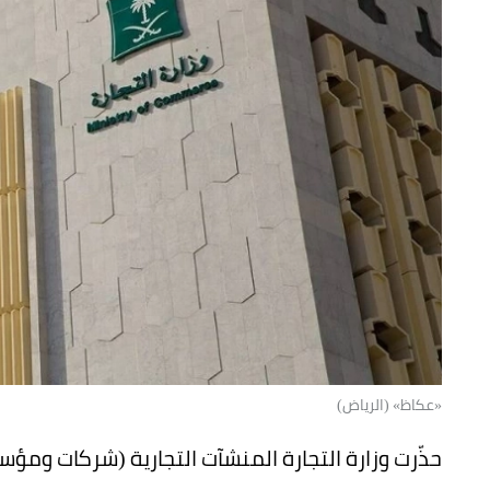
«عكاظ» (الرياض)
حذّرت وزارة التجارة المنشآت التجارية (شركات ومؤ