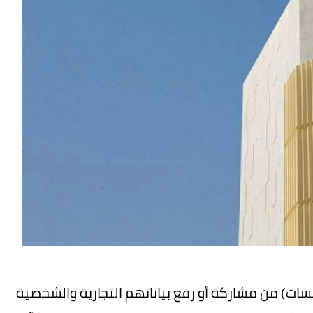
سسات) من مشاركة أو رفع بياناتهم التجارية والشخصية