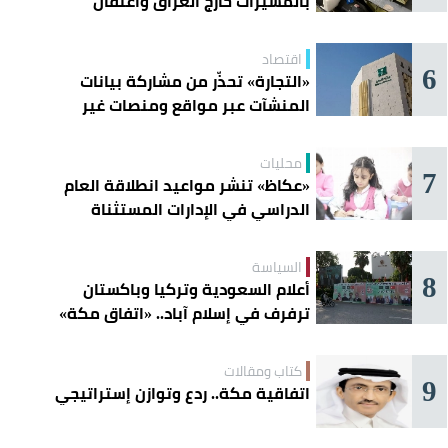
بالمسيّرات خارج العراق واعتقال
عناصرها
اقتصاد
6
«التجارة» تحذّر من مشاركة بيانات
المنشآت عبر مواقع ومنصات غير
موثوقة
محليات
7
«عكاظ» تنشر مواعيد انطلاقة العام
الدراسي في الإدارات المستثناة
السياسة
8
أعلام السعودية وتركيا وباكستان
ترفرف في إسلام آباد.. «اتفاق مكة»
يوحّد الردع
كتاب ومقالات
9
اتفاقية مكة.. ردع وتوازن إستراتيجي