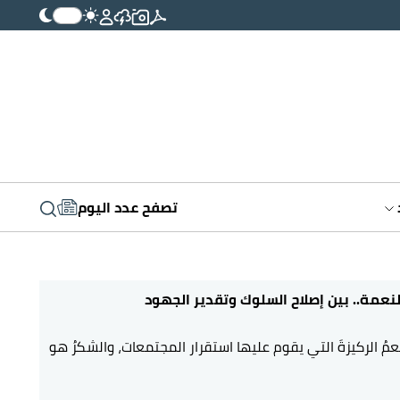
تصفح عدد اليوم
نعمة.. بين إصلاح السلوك وتقدير الجهود
لنعمُ الركيزةَ التي يقوم عليها استقرار المجتمعات، والشكرُ هو
الذي يربط النعمة ببقاء صاحبها واستمرار خيرها. وفي ظل
لات المتسارعة التي نعيشها، بات من الضروري أن نقف وقفة