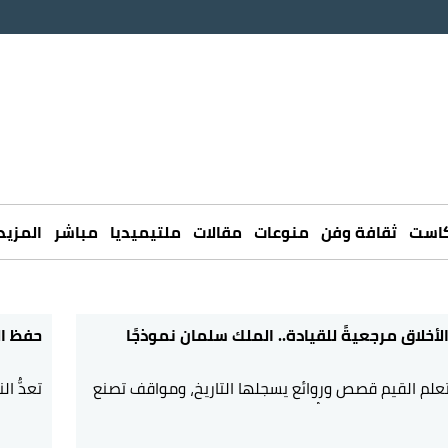
كاست
ثقافة وفن
منوعات
مقالات
ملتيميديا
مباشر
المزيد
أخلاق مرجعيةً للقيادة.. الملك سلمان نموذجًا
حفظ ال
لم القيم قصص وروائع يسجلها التاريخ، ومواقف تصنع
تعدُّ ا
 ويحفظ القيم التي تُبنى عليها الحضارات الراسخة.
القيد 
لوائح ضرورةٌ لإدارة الدول، لكنها وحدها لا تصنع قيادةً
التحوّ