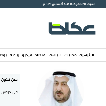
السبت، ٢٥ صفر ١٤٤٨ هـ ٨ أغسطس ٢٠٢٦ م
الرئيسية
محليات
سياسة
اقتصاد
فيديو
رياضة
بود
حين تكون ال
في دروس تع
ذاكرة الأمم،
فالأنظمة وال