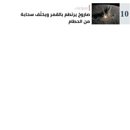
منوعات
10
صاروخ يرتطم بالقمر ويخلّف سحابة
من الحطام