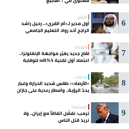
مستوى في 7 أسابيع
الناس
6
أول مدير لـ«أم القرى».. رحيل راشد
الراجح أحد رواد التعليم الجامعي
منوعات
7
لقاح جديد يغيّر مواجهة الإنفلونزا..
اعتماد أول تقنية mRNA للوقاية
الموسمية
محليات
8
«الأرصاد»: طقس شديد الحرارة وغبار
يحدّ الرؤية.. وأمطار رعدية على جازان
وعسير
السياسة
9
ترمب: نفضّل اتفاقاً مع إيران.. ولا
نريد قتل الناس