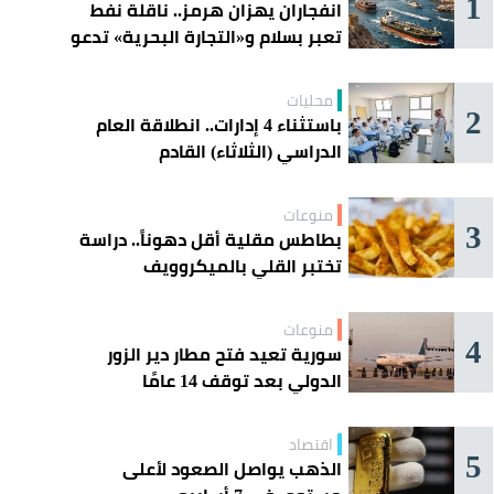
1
انفجاران يهزان هرمز.. ناقلة نفط
تعبر بسلام و«التجارة البحرية» تدعو
السفن إلى الحذر
محليات
2
باستثناء 4 إدارات.. انطلاقة العام
الدراسي (الثلاثاء) القادم
منوعات
3
بطاطس مقلية أقل دهوناً.. دراسة
تختبر القلي بالميكروويف
منوعات
4
سورية تعيد فتح مطار دير الزور
الدولي بعد توقف 14 عامًا
اقتصاد
5
الذهب يواصل الصعود لأعلى