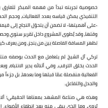
خصوصية تجربته تبدأ من فهمه المبكر للفارق بي
التنفيذي يمكن قياسه بعدد الفعاليات، وحجم الحض
-على أهميتها- لا تضمن أن يتحوّل النجاح إلى قيمة
وقتها، وقد يُطوى المشروع داخل تقرير سنوي وحصاد 
تظهر المسافة الفاصلة بين من ينجز، ومن يعرف كيف ي
تركي آل الشيخ لم يتعامل مع الحدث بوصفه منتجا
الحدث يخلق الترقب، وفي أثنائه يدير الانتباه، وبع
الفعالية منفصلة عمّا قبلها وما بعدها، بل جزءاً
والجدل والتفاعل.
وهذه هي صناعة المشهد بمعناها الحقيقي؛ ألا ت
يُروى، وما الذي يبقى منه بعد انطفاء الأضواء