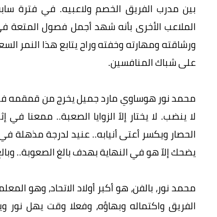
بين مدرب الفريق الخصم ولاعبيه. في فترة سابق
الملاعب الأخرى بأنه شهد أجمل فصول المتعة في
ورشاقته ومهارته وخفته وراح يتابع هذا النمر ال
على شباك المنافسين.
محمد نور هوساوي مارد جميل يخرج من قمقمه فيحي
لا ينضب. لا يختار إلاّ الزوايا الصعبة.. ممعنا في
الحصار ويكسر أعتى أنيابه.. عنيد لدرجة مذهلة في
يضحك إلاّ هو في النهاية بهدف بالغ الصعوبة.. وبالغ
محمد نور، بالفن، هو أكبر أولاد الاتحاد، وهو الم
الفريق واكتماله وبهاؤه، وفعلا وقت يهل نور وي