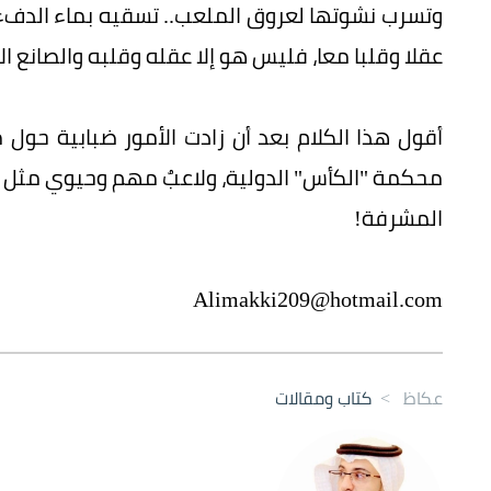
وتسرب نشوتها لعروق الملعب.. تسقيه بماء الدفء 
عقلا وقلبا معا، فليس هو إلا عقله وقلبه والصانع الأ
أقول هذا الكلام بعد أن زادت الأمور ضبابية حو
محكمة "الكأس" الدولية، ولاعبٌ مهم وحيوي مثل مح
المشرفة!
Alimakki209@hotmail.com
عكاظ
>
كتاب ومقالات