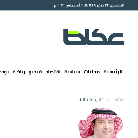
الخميس، ٢٣ صفر ١٤٤٨ هـ ٦ أغسطس ٢٠٢٦ م
الرئيسية
محليات
سياسة
اقتصاد
فيديو
رياضة
بود
عكاظ
>
كتاب ومقالات