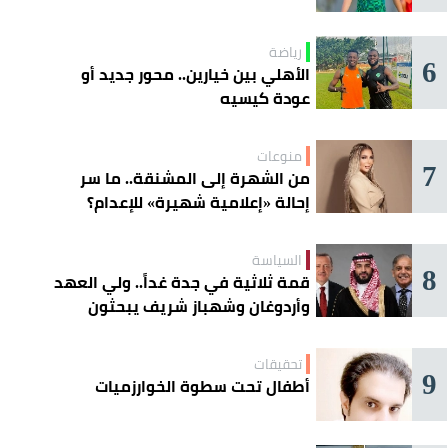
رياضة
6
الأهلي بين خيارين.. محور جديد أو
عودة كيسيه
منوعات
7
من الشهرة إلى المشنقة.. ما سر
إحالة «إعلامية شهيرة» للإعدام؟
السياسة
8
قمة ثلاثية في جدة غداً.. ولي العهد
وأردوغان وشهباز شريف يبحثون
تعزيز التعاون
تحقيقات
9
أطفال تحت سطوة الخوارزميات