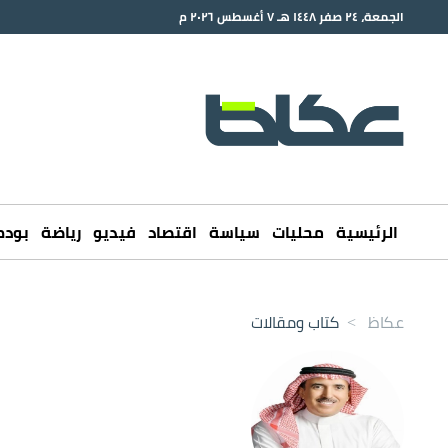
الجمعة، ٢٤ صفر ١٤٤٨ هـ ٧ أغسطس ٢٠٢٦ م
الرئيسية
محليات
سياسة
اقتصاد
فيديو
رياضة
بود
عكاظ
>
كتاب ومقالات