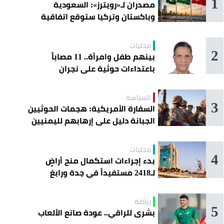
1
مصدران لـ«رويترز»: السعودية
وباكستان وتركيا ستوقع اتفاقية
«دفاع مشترك» اليوم في جدة
محليات
2
بينهم طفل وامرأة.. 11 مصاباً
باعتداءات حوثية على نجران
السياسة
3
السفارة الأمريكية: هجمات الحوثيين
الجبانة دليل على إرهابهم لليمنيين
محليات
4
بدء إجراءات استكمال منح أراضٍ
لـ2418 مستفيداً في جدة ورابغ
والليث
رياضة
5
بشرى للراقي.. عودة صانع الألعاب