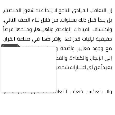
إن التعاقب القيادي الناجح لا يبدأ عند شغور المنصب،
بل يبدأ قبل ذلك بسنوات، من خلال بناء الصف الثاني،
واكتشاف القيادات الواعدة، وتأهيلها، ومنحها فرصاً
حقيقية لإثبات قدراتها، وإشراكها في صناعة القرار،
مع وجود معايير واضحة ومعلنة للمفاضلة، تستند
إلى الإنجاز، والكفاءة، والقدرة على القيادة، والنزاهة،
بعيداً عن أي اعتبارات شخصية.
ولا ينعكس ضعف التعاقب القيادي على اختيار
القيادات فحسب، بل يمتد أثره إلى استقرار الخطط
الإستراتيجية، واستمرارية المبادرات، والمحافظة على