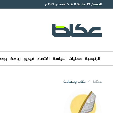
الجمعة، ٢٤ صفر ١٤٤٨ هـ ٧ أغسطس ٢٠٢٦ م
الرئيسية
محليات
سياسة
اقتصاد
فيديو
رياضة
بود
عكاظ
>
كتاب ومقالات