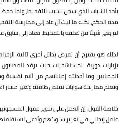
فأغلب المسجونين يحفظون القرآن لفظا دون استي
بأحد الشباب الذي سجن بسبب التفحيط، ولما حفظ 
مدة الحكم، لكنه ما لبث أن عاد إلى ممارسة التفحي
لم يغير شيئا من تعلقه بالتفحيط، فعاد إلى سابق 
لذلك هو يقترح أن تفرض بدائل أخرى لآلية الإفرا
بزيارات دورية للمستشفيات حيث يرقد المصابو
المصابين وما أحدثته إصاباتهم من آلام نفسية و
وتعلم ممارسة هوايات تمتص طاقته وتغير مسار اه
خلاصة القول، إن العمل على تنوير عقول المسجوني
عامل إيجابي في تغيير سلوكهم وأدعى لاستقامتهم