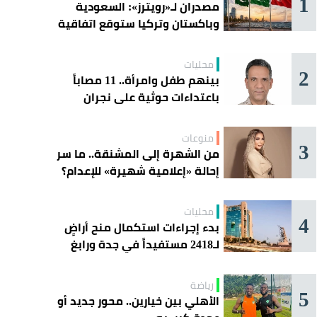
1
مصدران لـ«رويترز»: السعودية
وباكستان وتركيا ستوقع اتفاقية
«دفاع مشترك» اليوم في جدة
محليات
2
بينهم طفل وامرأة.. 11 مصاباً
باعتداءات حوثية على نجران
منوعات
3
من الشهرة إلى المشنقة.. ما سر
إحالة «إعلامية شهيرة» للإعدام؟
محليات
4
بدء إجراءات استكمال منح أراضٍ
لـ2418 مستفيداً في جدة ورابغ
والليث
رياضة
5
الأهلي بين خيارين.. محور جديد أو