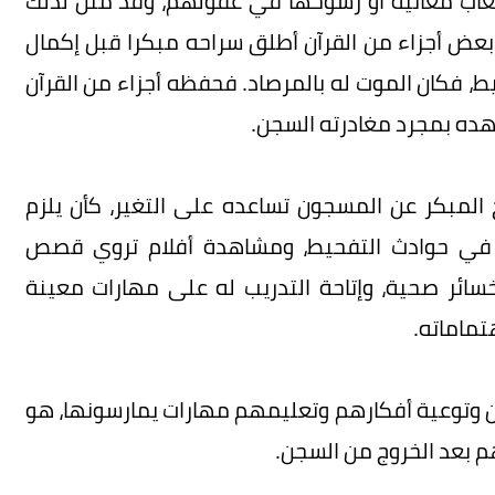
عاب معانيه أو رسوخها في عقولهم، وقد مثل لذلك
بعض أجزاء من القرآن أطلق سراحه مبكرا قبل إكمال
ط، فكان الموت له بالمرصاد. فحفظه أجزاء من القرآن
عهده بمجرد مغادرته السجن.
ج المبكر عن المسجون تساعده على التغير، كأن يلزم
ن في حوادث التفحيط، ومشاهدة أفلام تروي قصص
خسائر صحية، وإتاحة التدريب له على مهارات معينة
تماماته.
ن وتوعية أفكارهم وتعليمهم مهارات يمارسونها، هو
 بعد الخروج من السجن.