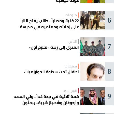
عودة كيسيه
منوعات
6
22 قتيلاً ومصاباً.. طالب يفتح النار
على زملائه ومعلميه في مدرسة
ثانوية
الناس
7
العنزي إلى رتبة «ملازم أول»
تحقيقات
8
أطفال تحت سطوة الخوارزميات
السياسة
9
قمة ثلاثية في جدة غداً.. ولي العهد
وأردوغان وشهباز شريف يبحثون
تعزيز التعاون