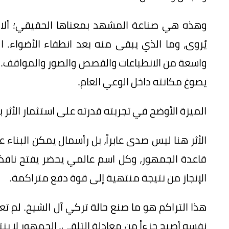
وهذه هي صناعة المشهد بمعناها الحقيقي؛ ألا ت
يُروى، وما الذي يبقى منه بعد انطفاء الأضواء
واسعة من الانطباعات والقصص والصور والمواقف. وم
يصوغ مكانته داخل الوعي العام.
الميزة الأوضح في تجربته قدرته على استثمار الأثر ب
الأثر هنا ليس صدى عابراً، بل رأسمال يمكن البناء
قاعدة الجمهور، وكل اسم عالمي يحضر يفتح نافذة
الإنجاز من نتيجة منتهية إلى قوة دفع متراكمة.
هذا التراكم هو ما صنع حالة تركي آل الشيخ. لم تع
نفسه أصبح جزءاً من معادلة التلقي. الجمهور لا ي