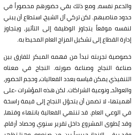
والدعم نفسه، ومع ذلك بقي حضورهم محصوراً في
حدود مناصبهم. لكن تركي آل الشيخ، استطاع أن يبني
لنفسه موقعاً يتجاوز الوظيفة إلى التأثير، ويتجاوز
إدارة القطاع إلى تشكيل المزاج العام المحيط به.
خصوصية تجربته تبدأ من فهمه المبكر للفارق بين
صناعة النجاح وصناعة صورته. النجاح في معناه
التنفيذي يمكن قياسه بعدد الفعاليات، وحجم الحضور،
والعوائد، ونوعية الشراكات. لكن هذه المؤشرات -على
أهميتها- لا تضمن أن يتحوّل النجاح إلى قيمة راسخة
في الوعي العام. قد تنتهي الفعالية بانتهاء وقتها،
وقد يُطوى المشروع داخل تقرير سنوي وحصاد أرقام،
وقد يبقى الإنجاز حبيساً بين من صنعوه. وهنا تظهر