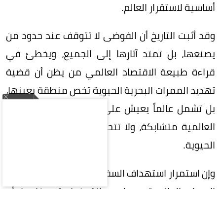
أساسية لاستقرار العالم.
وقد أثبت التاريخ أن الفوضى لا تتوقف عند حدود من
يصنعها، بل تمتد آثارها إلى الجميع، ويخطئ في
قراءة طبيعة الاقتصاد العالمي من يظن أن قضية
تهديد الممرات البحرية الحيوية تخص منطقة بعينها،
بل تشمل عالماً يعيش على رقعة واحدة، فالمصالح
العالمية متشابكة، ولا تتحمل تعطيل أحد شرايينها
الحيوية.
وإن استمرار استهداف السفن التجارية وتهديد خطوط
الإمداد العالمية يرسل رسالة خطيرة مفادها أن
الفوضى يمكن أن تحل محل القانون، وإن استخدام