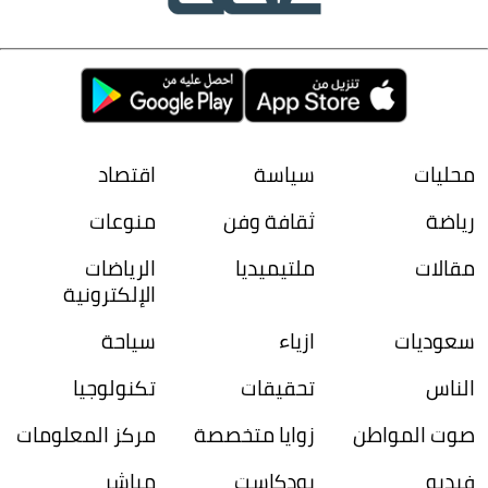
محليات
سياسة
اقتصاد
رياضة
ثقافة وفن
منوعات
مقالات
ملتيميديا
الرياضات
الإلكترونية
سعوديات
ازياء
سياحة
الناس
تحقيقات
تكنولوجيا
صوت المواطن
زوايا متخصصة
مركز المعلومات
فيديو
بودكاست
مباشر