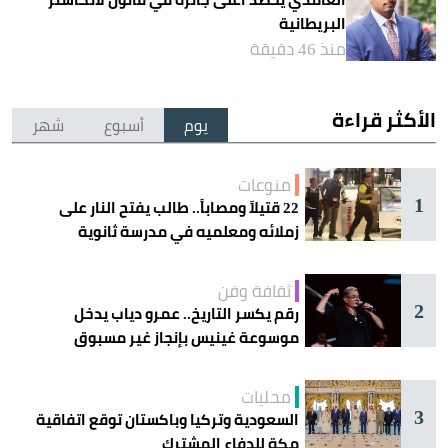
البريطانية
منذ 46 دقيقة
الأكثر قراءة
يوم
أسبوع
شهر
منوعات
1
22 قتيلاً ومصاباً.. طالب يفتح النار على
زملائه ومعلميه في مدرسة ثانوية
ثقافة وفن
2
رقم يكسر التاريخ.. عمرو دياب يدخل
موسوعة غينيس بإنجاز غير مسبوق
محليات
3
السعودية وتركيا وباكستان توقع اتفاقية
مكة للدفاع المشترك