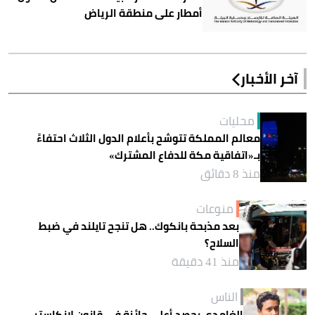
أمطار على منطقة الرياض
آخر الأخبار
محليات
معالم المملكة تتوشح بأعلام الدول الثلاث احتفاءً
بـ«اتفاقية مكة للدفاع المشترك»
منذ 8 دقائق
منوعات
بعد مذبحة بانكوك.. هل تنجح تايلند في ضبط
السلاح؟
منذ 41 دقيقة
الناس
الغامدي يحصد أعلى جائزة في قانون لانكاستر