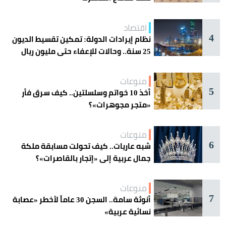
اقتصاد
4
نظام إيرادات الدولة: تمكين تقسيط الديون
25 سنة.. وحالات للإعفاء حتى مليون ريال
منوعات
5
أخذ 10 خواتم وسلسلتين.. كيف سرق فأر
«متجر مجوهرات»؟
منوعات
6
شبه عاريات.. كيف تحولت مسابقة ملكة
جمال عربية إلى «إتجار بالقاصرات»؟
منوعات
7
أنوثة سامة.. السجن 30 عاماً لأخطر «عصابة
نسائية عربية»