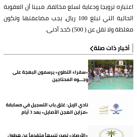
اعتباره ترويجا ودعاية لسلع مخالفة، مبينا أن العقوبة
الحالية التي تبلغ 100 ريال، يجب مضاعفتها وتكون
مغلظة ولا تقل عن ( 500) كحد أدنى.
أخبار ذات صلة
«سفراء التطوع» يرسمون البهجة على
وجـــوه المحتاجين
نادي الإبل: غلق باب التسجيل في مسابقة
«مزاين الهجن الأصايل» بعد 3 أيام
«الأرصاد» تصدر تنبيهاً متقدماً عن هطول