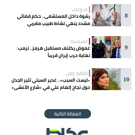
منوعات
8
رشوة داخل المستشفى.. حكم قضائي
مشدد ينهي نشاط طبيب مغربي
السياسة
9
غموض يكتنف مستقبل هرمز.. ترمب:
نهاية حرب إيران قريباً
ثقافة وفن
10
«ليست السبب».. غدير السبتي تثير الجدل
حول نجاح إلهام علي في «شارع الأعشى»
المقالة التالية